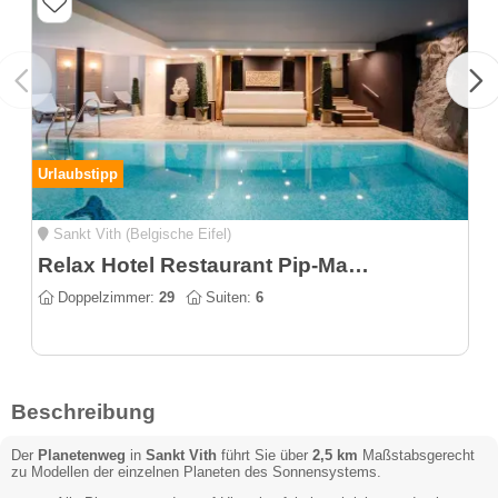
Urlaubstipp
Sankt Vith (Belgische Eifel)
Relax Hotel Restaurant Pip-Margraff
Doppelzimmer:
29
Suiten:
6
Beschreibung
Der
Planetenweg
in
Sankt Vith
führt Sie über
2,5 km
Maßstabsgerecht
zu Modellen der einzelnen Planeten des Sonnensystems.