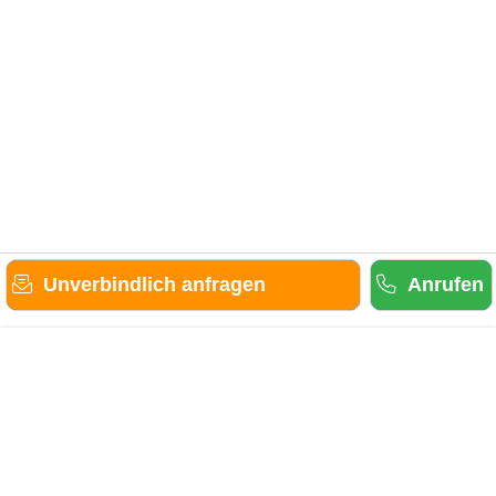
Unverbindlich anfragen
Anrufen
Gäste-Information
Kontakt
Anbieter-Informationen
Anmelden & Werben
Über uns
Das sind wir
AGB und Datenschutz
Impressum
Sitemap
Cookies verwalten