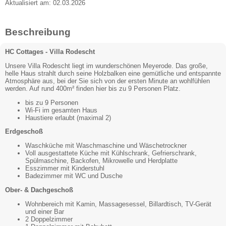
Aktualisiert am: 02.03.2026
Beschreibung
HC Cottages - Villa Rodescht
Unsere Villa Rodescht liegt im wunderschönen Meyerode. Das große,
helle Haus strahlt durch seine Holzbalken eine gemütliche und entspannte
Atmosphäre aus, bei der Sie sich von der ersten Minute an wohlfühlen
werden. Auf rund 400m² finden hier bis zu 9 Personen Platz.
bis zu 9 Personen
Wi-Fi im gesamten Haus
Haustiere erlaubt (maximal 2)
Erdgeschoß
Waschküche mit Waschmaschine und Wäschetrockner
Voll ausgestattete Küche mit Kühlschrank, Gefrierschrank,
Spülmaschine, Backofen, Mikrowelle und Herdplatte
Esszimmer mit Kinderstuhl
Badezimmer mit WC und Dusche
Ober- & Dachgeschoß
Wohnbereich mit Kamin, Massagesessel, Billardtisch, TV-Gerät
und einer Bar
2 Doppelzimmer