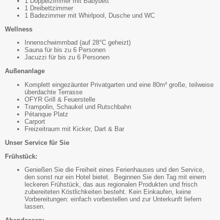
1 Doppelzimmer mit Babybett
1 Dreibettzimmer
1 Badezimmer mit Whirlpool, Dusche und WC
Wellness
Innenschwimmbad (auf 28°C geheizt)
Sauna für bis zu 6 Personen
Jacuzzi für bis zu 6 Personen
Außenanlage
Komplett eingezäunter Privatgarten und eine 80m² große, teilweise
überdachte Terrasse
OFYR Grill & Feuerstelle
Trampolin, Schaukel und Rutschbahn
Pétanque Platz
Carport
Freizeitraum mit Kicker, Dart & Bar
Unser Service für Sie
Frühstück:
Genießen Sie die Freiheit eines Ferienhauses und den Service,
den sonst nur ein Hotel bietet. Beginnen Sie den Tag mit einem
leckeren Frühstück, das aus regionalen Produkten und frisch
zubereiteten Köstlichkeiten besteht. Kein Einkaufen, keine
Vorbereitungen: einfach vorbestellen und zur Unterkunft liefern
lassen.