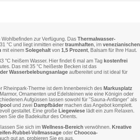
 Wohlbefinden zur Verfügung. Das
Thermalwasser-
 °C und liegt inmitten einer
traumhaften
, im
venezianische
n
mit einem
Solegehalt
von
1,5 Prozent
, Balsam für Ihre Haut.
33 °C heißem Wasser. Hier findet 6 mal am Tag
kostenfrei
Gutes. Das mit 35 °C heißeste Becken ist das
der Wasserbelebungsanlage
aufbereitet und ist ideal für
r Rheinpark-Therme ist dem Innenbereich des
Markusplatz
 Marmor, Ornamenten und Edelsteinen wie eine Königin oder
schiedenen Aufgüssen lassen sowohl für "Sauna-Anfänger" als
lpool
und zwei
Dampfbäder
machen das Angebot komplett.
bevoll gestaltet. Eine große
Liegewiese
lädt ein zum Relaxen.
eben Sie die Badekultur des Orients.
, lassen Sie sich im
Wellness-Bereich
verwöhnen.
Kreative
eifen-Rubbel-Vollmassage
oder
Choocoa-
h auch gut an, probieren Sie es aus.