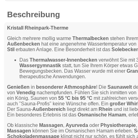
Beschreibung
Kristall Rheinpark-Therme
Gleich mehrere mollig warme
Thermalbecken
stehen Ihrem
Außenbecken
hat eine angenehme Wassertemperatur von 31
Stil
erbauten Anlage. Eine Besonderheit ist das
Solebecke
Das
Thermalwasser-Innenbecken
verwöhnt Sie mit 
Wassergymnastik
statt, tun Sie Ihrem Körper etwas 
Bewegungsbecken. Das Wasser wurde mit einer
Gran
therapeutische Anwendungen.
Genießen
in
besonderer Athmosphäre
! Die
Saunawelt
de
von
Venedig
nachempfunden. Fühlen Sie sich inmitten von
ein König. Saunen von
55 °C bis 95 °C
mit zahlreichen ver
auch "Sauna-Profis" keine Wünsche offen. Ein
großer Whir
Der Sauna-
Außenbereich
liegt direkt am
Rhein
und ist lie
Ein besonderes Erlebnis ist das
Osmanische Hamam
, erl
Ob klassische
Massagen
,
Ayurveda
oder
Physiotherapie
Massagen
können Sie im Osmanischen Hamam erleben.
S
Schokoladenmassage
klingt nicht nur schön, es fühlt sic