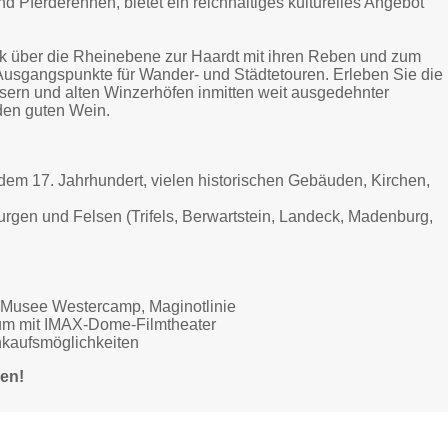
 Pferderennen, bietet ein reichhaltiges kulturelles Angebot
ck über die Rheinebene zur Haardt mit ihren Reben und zum
Ausgangspunkte für Wander- und Städtetouren. Erleben Sie die
usern und alten Winzerhöfen inmitten weit ausgedehnter
den guten Wein.
dem 17. Jahrhundert, vielen historischen Gebäuden, Kirchen,
urgen und Felsen (Trifels, Berwartstein, Landeck, Madenburg,
t, Musee Westercamp, Maginotlinie
um mit IMAX-Dome-Filmtheater
inkaufsmöglichkeiten
gen!