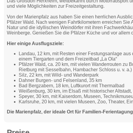
Das Großdorf Herxheim, weltbekannt durch Motorradsport und
und viele Möglichkeiten zur Freizeitgestaltung.
Von der Marienpfalz aus haben Sie einen herrlichen Ausbli
Pfälzer Wald. Nach wenigen Fahrtkilometern erreichen Sie 
Natur und die idyllischen Weindörfer mit ihren Fachwerkhä
Weinberge. Genießen Sie die Pfälzer Küche und vor allem 
Hier einige Ausflugsziele:
Landau, 12 km, mit Resten einer Festungsanlage aus 
einem Tiergarten und dem Freizeitbad „La Ola“
Pfälzer Wald, ca. 20 km, mit vielen Wanderrouten zu B
Rietburg mit Sesselbahn, Hambacher Schloss u. v. a.)
Silz, 22 km, mit Wild- und Wanderpark
Dahner Burgen- und Felsenland, 35 km
Bad Bergzabern, 18 km, Luftkurort mit Thermalbad
Weißenburg, 30 km, im Elsaß mit historischer Altstad
Speyer, 30 km, mit Kaiserdom, Museen, Technikmuse
Karlsruhe, 20 km, mit vielen Museen, Zoo, Theater, E
Die Marienpfalz, der ideale Ort für Familien-Ferientagun
Preise