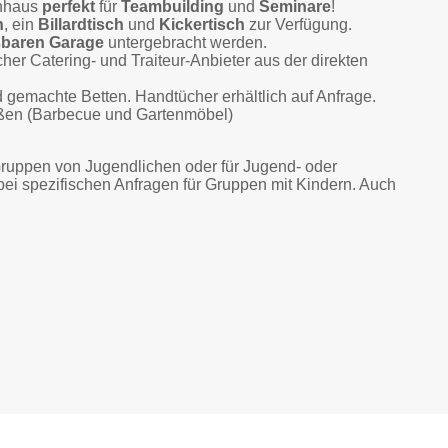
enhaus
perfekt
für
Teambuilding
und
Seminare
!
n
, ein
Billardtisch
und
Kickertisch
zur Verfügung.
ßbaren Garage
untergebracht werden.
her Catering- und Traiteur-Anbieter aus der direkten
gemachte Betten. Handtücher erhältlich auf Anfrage.
en (Barbecue und Gartenmöbel)
Gruppen von Jugendlichen oder für Jugend- oder
bei spezifischen Anfragen für Gruppen mit Kindern. Auch