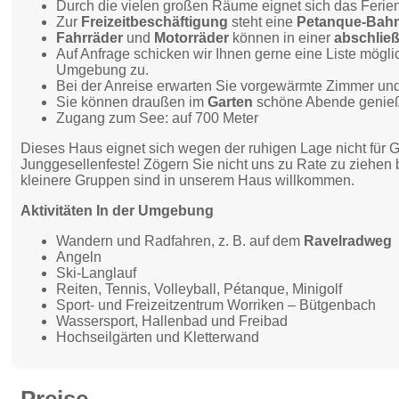
Durch die vielen großen Räume eignet sich das Feri
Zur
Freizeitbeschäftigung
steht eine
Petanque-Bah
Fahrräder
und
Motorräder
können in einer
abschlie
Auf Anfrage schicken wir Ihnen gerne eine Liste möglic
Umgebung zu.
Bei der Anreise erwarten Sie vorgewärmte Zimmer und 
Sie können draußen im
Garten
schöne Abende genieß
Zugang zum See: auf 700 Meter
Dieses Haus eignet sich wegen der ruhigen Lage nicht für 
Junggesellenfeste! Zögern Sie nicht uns zu Rate zu ziehen 
kleinere Gruppen sind in unserem Haus willkommen.
Aktivitäten In der Umgebung
Wandern und Radfahren, z. B. auf dem
Ravelradweg
Angeln
Ski-Langlauf
Reiten, Tennis, Volleyball, Pétanque, Minigolf
Sport- und Freizeitzentrum Worriken – Bütgenbach
Wassersport, Hallenbad und Freibad
Hochseilgärten und Kletterwand