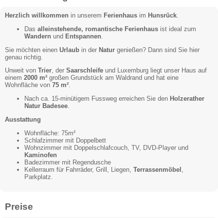
Herzlich willkommen
in unserem
Ferienhaus
im
Hunsrück
.
Das
alleinstehende, romantische Ferienhaus
ist ideal zum
Wandern
und
Entspannen
.
Sie möchten einen
Urlaub
in der
Natur
genießen? Dann sind Sie hier
genau richtig.
Unweit von
Trier
, der
Saarschleife
und Luxemburg liegt unser Haus auf
einem
2000 m²
großen Grundstück am Waldrand und hat eine
Wohnfläche von
75 m²
.
Nach ca. 15-minütigem Fussweg erreichen Sie den
Holzerather
Natur Badesee
.
Ausstattung
Wohnfläche: 75m²
Schlafzimmer mit Doppelbett
Wohnzimmer mit Doppelschlafcouch, TV, DVD-Player und
Kaminofen
Badezimmer mit Regendusche
Kellerraum für Fahrräder, Grill, Liegen,
Terrassenmöbel
,
Parkplatz.
Preise