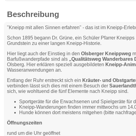
Beschreibung
"Kneipp mit allen Sinnen erfahren" - das ist im Kneipp-Erle
Schon 1895 begann Dr. Grüne, ein Schüler Pfarrer Kneipps 
Grundstein zu einer langen Kneipp-Historie.
Hier liegt auch der Einstieg in den
Olsberger Kneippweg
mi
Barfußwanderpfade sind als
„Qualitätsweg Wanderbares 
Olsberg. Hier erklären speziell ausgebildeten
Kneipp-Anim
Wasseranwendungen an.
Entlang der Ruhr erstreckt sich ein
Kräuter- und Obstgart
verbinden lässt sich dies mit einem Besuch der
Sauerlandt
sich, wie wohltuend die fünf Elemente nach Kneipp sind.
Sportgeräte für die Erwachsenen und Spielgeräte für 
Kneipp-Wanderungen finden immer mittwochs um 14.00
Hunde können dort meistens mitgehen (bitte nachfrage
Öffnungszeiten
rund um die Uhr geöffnet