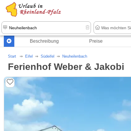
+1.500 Unterkünfte in Rheinland-Pfal
Beschreibung
Preise
Start
Eifel
Südeifel
Neuheilenbach
Ferienhof Weber & Jakobi