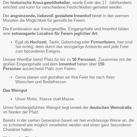
Der
historische Kreuzgewölbekeller
, wurde Ende des 17. Jahrhunderts
errichtet und kann für verschiedene Festlichkeiten gemietet werden.
Der
angrenzende, liebevoll gestaltete Innenhof
bietet in den warmen
Monaten die Möglichkeit für gemütliche Feiern.
Die Kombination aus Kreuzgewölbe, Eingangshalle und Innenhof bilden
eine
extravagante Location für Feiern jeglicher Art
.
Egal ob
Hochzeit
, Taufe, Geburtstag oder
Firmenfeiern
, hier sind
Sie richtig, denn durch das einzigartige Ambiente wird jede Feier
zum besonderen Ereignis.
Unsere WeinBar bietet Platz für bis zu
50 Personen
. Zusammen mit der
großen Eingangshalle und dem
Innenhof
haben über
150
Personen
ausreichend Platz zum Feiern.
Gerne planen und gestalten wir Ihre Feier frei nach Ihren
Wünschen und Bedürfnissen.
Das Weingut
Unser Motto: Klasse statt Masse
Unser familiengeführtes Weingut liegt unweit der
deutschen Weinstraße
,
im Norden der Pfalz.
Bereits in der vierten Generation bauen wir hier erstklassige Weine an, die
so schonend wie möglich verarbeitet werden und einen ganz besonderen
Charakter haben.