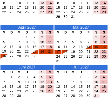
8
9
10
11
12
13
14
8
9
10
11
12
13
14
15
16
17
18
19
20
21
15
16
17
18
19
20
21
22
23
24
25
26
27
28
22
23
24
25
26
27
28
29
30
31
April 2027
Mai 2027
M
D
M
D
F
S
S
M
D
M
D
F
S
S
1
2
3
4
1
2
5
6
7
8
9
10
11
3
4
5
6
7
8
9
12
13
14
15
16
17
18
10
11
12
13
14
15
16
19
20
21
22
23
24
25
17
18
19
20
21
22
23
26
27
28
29
30
24
25
26
27
28
29
30
31
Juni 2027
Juli 2027
M
D
M
D
F
S
S
M
D
M
D
F
S
S
1
2
3
4
5
6
1
2
3
4
7
8
9
10
11
12
13
5
6
7
8
9
10
11
14
15
16
17
18
19
20
12
13
14
15
16
17
18
21
22
23
24
25
26
27
19
20
21
22
23
24
25
28
29
30
26
27
28
29
30
31