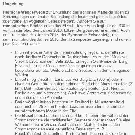
Umgebung
Herrliche Wanderwege
zur Erkundung des
schönen Maifelds
laden zu
Spaziergängen ein. Laufen Sie entlang der leuchtend gelben Rapsfelder
oder vorbei an wogenden Getreidefeldern. Wandern Sie auf
romantischen Pfaden
durch das
Elztal
. Unser Haus liegt nur ca. 300 m
vom
Traumpfad
des Jahres 2013,
Eltzer Burgpanorama
entfernt. Auch
der Traumpfad des Jahres 2015, der
Pyrmonter Felsensteig
, und
der Traumpfad des Jahres 2018, der
Hatzenporter Laysteig
, sind nur ein
paar Kilometer weiter.
In unmittelbarer Nähe der Ferienwohnung liegt u. a. der
älteste
noch findbare Geocache in Deutschland
. Es ist der "Medieval
View, GC26C aus dem Jahr 2001. Er liegt in Sichtweite der Burg
Eltz und ist unter Geocacher-Gesichtspunkten ein ganz
besonderer Schatz. Weitere schöne Geocache in den umliegenden
Wäldern.
Einkehrmöglichkeit im Landhaus vor Burg Eltz (300 m) oder in
diversen Gaststätten in dem schönen Städtchen Münstermaifeld (2
km). Dort finden Sie auch Einkaufsmöglichkeiten (Lidl, Norma,
Bäckereien und Metzgereien). Auch zwei Arztpraxen sind ansässig
und natürlich eine Apotheke.
Bademöglichkeiten
bestehen im
Freibad in Münstermaifeld
oder auch im 25 km entfernten
Laacher See
oder in einem der
wunderschönen Maare
in der Eifel.
Die
Mosel
erreichen Sie nach nur 4 km. Erleben Sie während der
Sommermonate die traditionellen Weinfeste oder machen Sie eine
Weinprobe beim Winzer. Auch auf dem Maifeld finden in den
Sommermonaten viele gemütliche Feste statt, z. B.
Rapsblütenfest, Spargelfest, Kartoffelfest, Bauernmärkte oder im