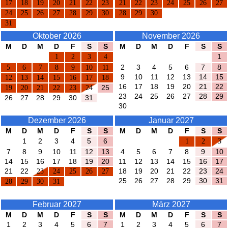
17
18
19
20
21
22
23
21
22
23
24
25
26
27
24
25
26
27
28
29
30
28
29
30
31
Oktober 2026
November 2026
M
D
M
D
F
S
S
M
D
M
D
F
S
S
1
2
3
4
1
5
6
7
8
9
10
11
2
3
4
5
6
7
8
9
10
11
12
13
14
15
12
13
14
15
16
17
18
16
17
18
19
20
21
22
19
20
21
22
23
24
25
23
24
25
26
27
28
29
26
27
28
29
30
31
30
Dezember 2026
Januar 2027
M
D
M
D
F
S
S
M
D
M
D
F
S
S
1
2
3
4
5
6
1
2
3
7
8
9
10
11
12
13
4
5
6
7
8
9
10
14
15
16
17
18
19
20
11
12
13
14
15
16
17
21
22
23
24
25
26
27
18
19
20
21
22
23
24
25
26
27
28
29
30
31
28
29
30
31
Februar 2027
März 2027
M
D
M
D
F
S
S
M
D
M
D
F
S
S
1
2
3
4
5
6
7
1
2
3
4
5
6
7