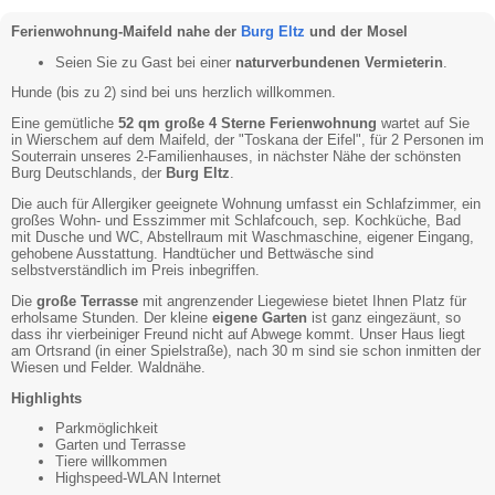
Ferienwohnung-Maifeld nahe der
Burg Eltz
und der Mosel
Seien Sie zu Gast bei einer
naturverbundenen Vermieterin
.
Hunde (bis zu 2) sind bei uns herzlich willkommen.
Eine gemütliche
52 qm große 4 Sterne Ferienwohnung
wartet auf Sie
in Wierschem auf dem Maifeld, der "Toskana der Eifel", für 2 Personen im
Souterrain unseres 2-Familienhauses, in nächster Nähe der schönsten
Burg Deutschlands, der
Burg Eltz
.
Die auch für Allergiker geeignete Wohnung umfasst ein Schlafzimmer, ein
großes Wohn- und Esszimmer mit Schlafcouch, sep. Kochküche, Bad
mit Dusche und WC, Abstellraum mit Waschmaschine, eigener Eingang,
gehobene Ausstattung. Handtücher und Bettwäsche sind
selbstverständlich im Preis inbegriffen.
Die
große Terrasse
mit angrenzender Liegewiese bietet Ihnen Platz für
erholsame Stunden. Der kleine
eigene Garten
ist ganz eingezäunt, so
dass ihr vierbeiniger Freund nicht auf Abwege kommt. Unser Haus liegt
am Ortsrand (in einer Spielstraße), nach 30 m sind sie schon inmitten der
Wiesen und Felder. Waldnähe.
Highlights
Parkmöglichkeit
Garten und Terrasse
Tiere willkommen
Highspeed-WLAN Internet