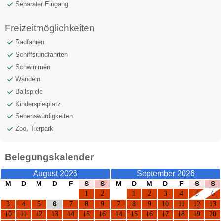
Separater Eingang
Freizeitmöglichkeiten
Radfahren
Schiffsrundfahrten
Schwimmen
Wandern
Ballspiele
Kinderspielplatz
Sehenswürdigkeiten
Zoo, Tierpark
Belegungskalender
August 2026
September 2026
M
D
M
D
F
S
S
M
D
M
D
F
S
S
1
2
1
2
3
4
5
6
3
4
5
6
7
8
9
7
8
9
10
11
12
13
10
11
12
13
14
15
16
14
15
16
17
18
19
20