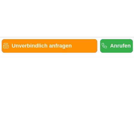
Unverbindlich anfragen
Anrufen
Gäste-Information
Kontakt
Anbieter-Informationen
Anmelden & Werben
Über uns
Das sind wir
AGB und Datenschutz
Impressum
Sitemap
Cookies verwalten
Weitere Portale
Urlaub in der Eifel
Urlaub im Saarland
Urlaub in Hessen
Urlaub im Sauerland
Urlaub in Baden-Württemberg