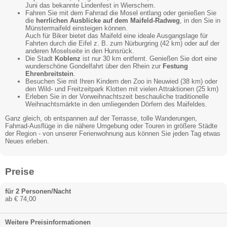
Juni das bekannte Lindenfest in Wierschem.
Fahren Sie mit dem Fahrrad die Mosel entlang oder genießen Sie
die
herrlichen Ausblicke auf dem Maifeld-Radweg
, in den Sie in
Münstermaifeld einsteigen können.
Auch für Biker bietet das Maifeld eine ideale Ausgangslage für
Fahrten durch die Eifel z. B. zum Nürburgring (42 km) oder auf der
anderen Moselseite in den Hunsrück.
Die Stadt
Koblenz
ist nur 30 km entfernt. Genießen Sie dort eine
wunderschöne Gondelfahrt über den Rhein zur
Festung
Ehrenbreitstein
.
Besuchen Sie mit Ihren Kindern den Zoo in Neuwied (38 km) oder
den Wild- und Freitzeitpark Klotten mit vielen Attraktionen (25 km)
Erleben Sie in der Vorweihnachtszeit beschauliche traditionelle
Weihnachtsmärkte in den umliegenden Dörfern des Maifeldes.
Ganz gleich, ob entspannen auf der Terrasse, tolle Wanderungen,
Fahrrad-Ausflüge in die nähere Umgebung oder Touren in größere Städte
der Region - von unserer Ferienwohnung aus können Sie jeden Tag etwas
Neues erleben.
Preise
für 2 Personen/Nacht
ab € 74,00
Weitere Preisinformationen