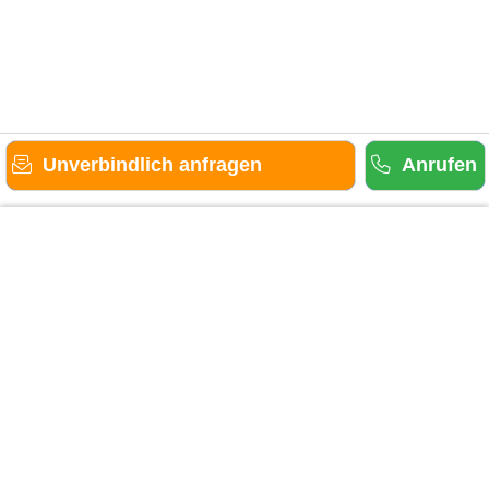
Unverbindlich anfragen
Anrufen
Gäste-Information
Kontakt
Anbieter-Informationen
Anmelden & Werben
Über uns
Das sind wir
AGB und Datenschutz
Impressum
Sitemap
Cookies verwalten
Weitere Portale
Urlaub in der Eifel
Urlaub im Saarland
Urlaub in Hessen
Urlaub im Sauerland
Urlaub in Baden-Württemberg