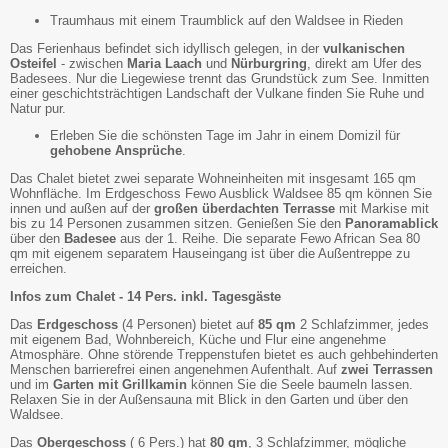
Traumhaus mit einem Traumblick auf den Waldsee in Rieden
Das Ferienhaus befindet sich idyllisch gelegen, in der
vulkanischen
Osteifel
- zwischen
Maria Laach
und
Nürburgring
, direkt am Ufer des
Badesees. Nur die Liegewiese trennt das Grundstück zum See. Inmitten
einer geschichtsträchtigen Landschaft der Vulkane finden Sie Ruhe und
Natur pur.
Erleben Sie die schönsten Tage im Jahr in einem Domizil für
gehobene Ansprüche
.
Das Chalet bietet zwei separate Wohneinheiten mit insgesamt 165 qm
Wohnfläche. Im Erdgeschoss Fewo Ausblick Waldsee 85 qm können Sie
innen und außen auf der
großen überdachten Terrasse
mit Markise mit
bis zu 14 Personen zusammen sitzen. Genießen Sie den
Panoramablick
über den
Badesee
aus der 1. Reihe. Die separate Fewo African Sea 80
qm mit eigenem separatem Hauseingang ist über die Außentreppe zu
erreichen.
Infos zum Chalet - 14 Pers. inkl. Tagesgäste
Das
Erdgeschoss
(4 Personen) bietet auf
85 qm
2 Schlafzimmer, jedes
mit eigenem Bad, Wohnbereich, Küche und Flur eine angenehme
Atmosphäre. Ohne störende Treppenstufen bietet es auch gehbehinderten
Menschen barrierefrei einen angenehmen Aufenthalt. Auf
zwei Terrassen
und im
Garten mit Grillkamin
können Sie die Seele baumeln lassen.
Relaxen Sie in der Außensauna mit Blick in den Garten und über den
Waldsee.
Das
Obergeschoss
( 6 Pers.) hat
80 qm
, 3 Schlafzimmer, mögliche