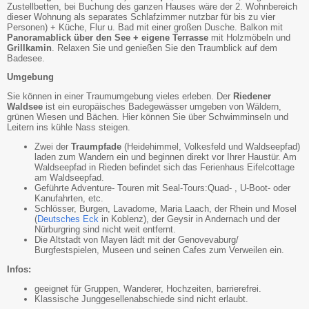
Zustellbetten, bei Buchung des ganzen Hauses wäre der 2. Wohnbereich
dieser Wohnung als separates Schlafzimmer nutzbar für bis zu vier
Personen) + Küche, Flur u. Bad mit einer großen Dusche. Balkon mit
Panoramablick über den See + eigene Terrasse
mit Holzmöbeln und
Grillkamin
. Relaxen Sie und genießen Sie den Traumblick auf dem
Badesee.
Umgebung
Sie können in einer Traumumgebung vieles erleben. Der
Riedener
Waldsee
ist ein europäisches Badegewässer umgeben von Wäldern,
grünen Wiesen und Bächen. Hier können Sie über Schwimminseln und
Leitern ins kühle Nass steigen.
Zwei der
Traumpfade
(Heidehimmel, Volkesfeld und Waldseepfad)
laden zum Wandern ein und beginnen direkt vor Ihrer Haustür. Am
Waldseepfad in Rieden befindet sich das Ferienhaus Eifelcottage
am Waldseepfad.
Geführte Adventure- Touren mit Seal-Tours:Quad- , U-Boot- oder
Kanufahrten, etc.
Schlösser, Burgen, Lavadome, Maria Laach, der Rhein und Mosel
(
Deutsches Eck
in Koblenz), der Geysir in Andernach und der
Nürburgring sind nicht weit entfernt.
Die Altstadt von Mayen lädt mit der Genovevaburg/
Burgfestspielen, Museen und seinen Cafes zum Verweilen ein.
Infos:
geeignet für Gruppen, Wanderer, Hochzeiten, barrierefrei.
Klassische Junggesellenabschiede sind nicht erlaubt.