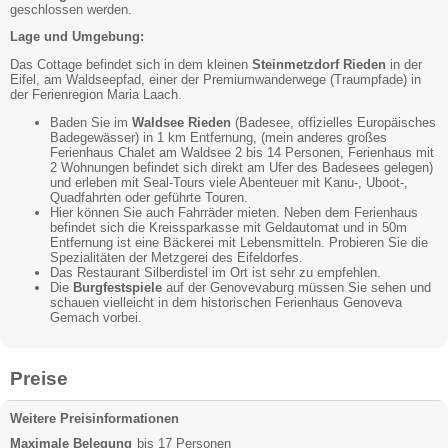
geschlossen werden.
Lage und Umgebung:
Das Cottage befindet sich in dem kleinen
Steinmetzdorf Rieden
in der
Eifel, am Waldseepfad, einer der Premiumwanderwege (Traumpfade) in
der Ferienregion Maria Laach.
Baden Sie im
Waldsee Rieden
(Badesee, offizielles Europäisches
Badegewässer) in 1 km Entfernung, (mein anderes großes
Ferienhaus Chalet am Waldsee 2 bis 14 Personen, Ferienhaus mit
2 Wohnungen befindet sich direkt am Ufer des Badesees gelegen)
und erleben mit Seal-Tours viele Abenteuer mit Kanu-, Uboot-,
Quadfahrten oder geführte Touren.
Hier können Sie auch Fahrräder mieten. Neben dem Ferienhaus
befindet sich die Kreissparkasse mit Geldautomat und in 50m
Entfernung ist eine Bäckerei mit Lebensmitteln. Probieren Sie die
Spezialitäten der Metzgerei des Eifeldorfes.
Das Restaurant Silberdistel im Ort ist sehr zu empfehlen.
Die
Burgfestspiele
auf der Genovevaburg müssen Sie sehen und
schauen vielleicht in dem historischen Ferienhaus Genoveva
Gemach vorbei.
Preise
Weitere Preisinformationen
Maximale Belegung
bis 17 Personen