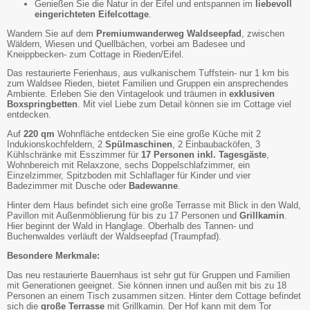
Genießen Sie die Natur in der Eifel und entspannen im
liebevoll
eingerichteten Eifelcottage
.
Wandern Sie auf dem
Premiumwanderweg Waldseepfad
, zwischen
Wäldern, Wiesen und Quellbächen, vorbei am Badesee und
Kneippbecken- zum Cottage in Rieden/Eifel.
Das restaurierte Ferienhaus, aus vulkanischem Tuffstein- nur 1 km bis
zum Waldsee Rieden, bietet Familien und Gruppen ein ansprechendes
Ambiente. Erleben Sie den Vintagelook und träumen in
exklusiven
Boxspringbetten
. Mit viel Liebe zum Detail können sie im Cottage viel
entdecken.
Auf
220 qm
Wohnfläche entdecken Sie eine große Küche mit 2
Indukionskochfeldern, 2
Spülmaschinen
, 2 Einbaubacköfen, 3
Kühlschränke mit Esszimmer für
17 Personen inkl. Tagesgäste
,
Wohnbereich mit Relaxzone, sechs Doppelschlafzimmer, ein
Einzelzimmer, Spitzboden mit Schlaflager für Kinder und vier
Badezimmer mit Dusche oder
Badewanne
.
Hinter dem Haus befindet sich eine große Terrasse mit Blick in den Wald,
Pavillon mit Außenmöblierung für bis zu 17 Personen und
Grillkamin
.
Hier beginnt der Wald in Hanglage. Oberhalb des Tannen- und
Buchenwaldes verläuft der Waldseepfad (Traumpfad).
Besondere Merkmale:
Das neu restaurierte Bauernhaus ist sehr gut für Gruppen und Familien
mit Generationen geeignet. Sie können innen und außen mit bis zu 18
Personen an einem Tisch zusammen sitzen. Hinter dem Cottage befindet
sich die
große Terrasse
mit Grillkamin. Der Hof kann mit dem Tor