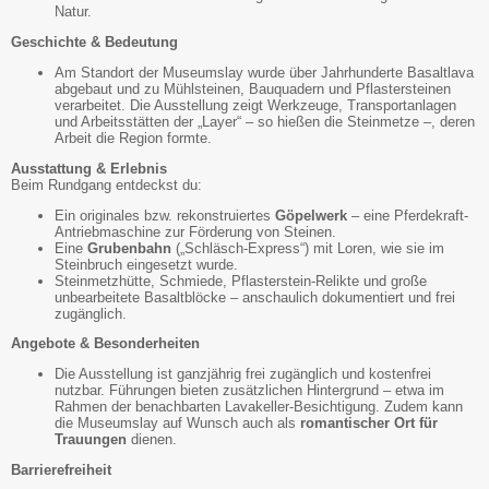
Natur.
Geschichte & Bedeutung
Am Standort der Museumslay wurde über Jahrhunderte Basaltlava
abgebaut und zu Mühlsteinen, Bauquadern und Pflastersteinen
verarbeitet. Die Ausstellung zeigt Werkzeuge, Transportanlagen
und Arbeitsstätten der „Layer“ – so hießen die Steinmetze –, deren
Arbeit die Region formte.
Ausstattung & Erlebnis
Beim Rundgang entdeckst du:
Ein originales bzw. rekonstruiertes
Göpelwerk
– eine Pferdekraft-
Antriebmaschine zur Förderung von Steinen.
Eine
Grubenbahn
(„Schläsch-Express“) mit Loren, wie sie im
Steinbruch eingesetzt wurde.
Steinmetzhütte, Schmiede, Pflasterstein-Relikte und große
unbearbeitete Basaltblöcke – anschaulich dokumentiert und frei
zugänglich.
Angebote & Besonderheiten
Die Ausstellung ist ganzjährig frei zugänglich und kostenfrei
nutzbar. Führungen bieten zusätzlichen Hintergrund – etwa im
Rahmen der benachbarten Lavakeller-Besichtigung. Zudem kann
die Museumslay auf Wunsch auch als
romantischer Ort für
Trauungen
dienen.
Barrierefreiheit