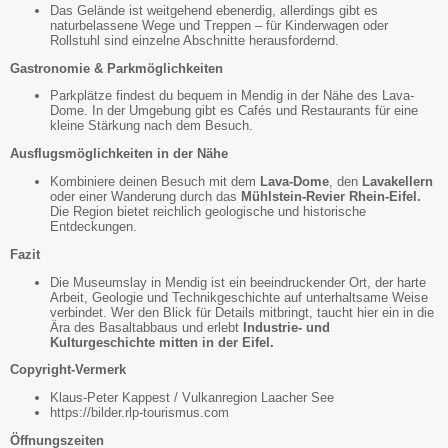
Das Gelände ist weitgehend ebenerdig, allerdings gibt es
naturbelassene Wege und Treppen – für Kinderwagen oder
Rollstuhl sind einzelne Abschnitte herausfordernd.
Gastronomie & Parkmöglichkeiten
Parkplätze findest du bequem in Mendig in der Nähe des Lava-
Dome. In der Umgebung gibt es Cafés und Restaurants für eine
kleine Stärkung nach dem Besuch.
Ausflugsmöglichkeiten in der Nähe
Kombiniere deinen Besuch mit dem
Lava-Dome
, den
Lavakellern
oder einer Wanderung durch das
Mühlstein-Revier Rhein-Eifel.
Die Region bietet reichlich geologische und historische
Entdeckungen.
Fazit
Die Museumslay in Mendig ist ein beeindruckender Ort, der harte
Arbeit, Geologie und Technikgeschichte auf unterhaltsame Weise
verbindet. Wer den Blick für Details mitbringt, taucht hier ein in die
Ära des Basaltabbaus und erlebt
Industrie- und
Kulturgeschichte mitten in der Eifel.
Copyright-Vermerk
Klaus-Peter Kappest / Vulkanregion Laacher See
https://bilder.rlp-tourismus.com
Öffnungszeiten