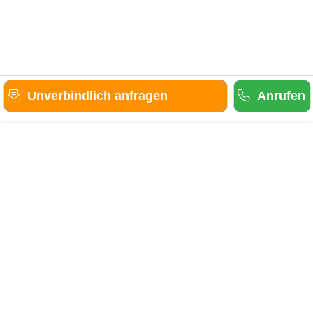
Unverbindlich anfragen
Anrufen
Gäste-Information
Kontakt
Anbieter-Informationen
Anmelden & Werben
Über uns
Das sind wir
AGB und Datenschutz
Impressum
Sitemap
Cookies verwalten
Weitere Portale
Urlaub in der Eifel
Urlaub im Saarland
Urlaub in Hessen
Urlaub im Sauerland
Urlaub in Baden-Württemberg