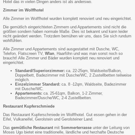
Hotel das in vielen Dingen anders ist als anderswo.
Zimmer im Wolffhotel
Alle Zimmer im Wolffhotel wurden komplett renoviert und neu eingerichtet.
Die gemütlich eingerichteten Zimmern und Appartements sind nicht die
größten sondern haben normale Maße. Dies ist bekannt und kann leider
nicht geändert werden. Trotzdem bemühen wir uns, dass Sie sich rundum
wohlfühlen.
Alle Zimmer und Appartements sind ausgestattet mit Dusche, WC,
Telefon, Flatscreen TV,
Wlan
, Haarföhn und was man sonst noch so
braucht! Alle Zimmer und Bäder wurden komplett neu renoviert und
eingerichtet.
Standard/Superiorzimmer:
ca. 22-25qm, Waldseite/Balkon,
Doppelbett, Badezimmer mit Dusche/WC, 2 Zustellbetten teilweise
möglich.
Einzelzimmer Standard:
ca. 8 -12qm, Waldseite, Badezimmer
mit Dusche/WC.
Appartements:
ca. 25-61qm, Balkon, 1-2 Zimmer,
Badezimmer/Dusche/WC, 2-4 Zustellbetten.
Restaurant Kupferschmiede
Das Restaurant Kupferschmiede im Wolffhotel. Gut essen gehen in der
Eifel, Vulkaneifel, Gerolstein und Gerolsteiner Land.
Das
gemütliche Restaurant
mit
Sommerterrasse
unter der Leitung von
Moses Ugo bietet eine traditionelle, ländliche und herzhafte Deutsche