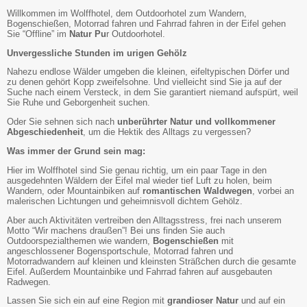
Willkommen im Wolffhotel, dem Outdoorhotel zum Wandern,
Bogenschießen, Motorrad fahren und Fahrrad fahren in der Eifel gehen
Sie “Offline” im
Natur Pu
r Outdoorhotel.
Unvergessliche Stunden im urigen Gehölz
Nahezu endlose Wälder umgeben die kleinen, eifeltypischen Dörfer und
zu denen gehört Kopp zweifelsohne. Und vielleicht sind Sie ja auf der
Suche nach einem Versteck, in dem Sie garantiert niemand aufspürt, weil
Sie Ruhe und Geborgenheit suchen.
Oder Sie sehnen sich nach
unberührter Natur und vollkommener
Abgeschiedenheit
, um die Hektik des Alltags zu vergessen?
Was immer der Grund sein mag:
Hier im Wolffhotel sind Sie genau richtig, um ein paar Tage in den
ausgedehnten Wäldern der Eifel mal wieder tief Luft zu holen, beim
Wandern, oder Mountainbiken auf
romantischen Waldwegen
, vorbei an
malerischen Lichtungen und geheimnisvoll dichtem Gehölz.
Aber auch Aktivitäten vertreiben den Alltagsstress, frei nach unserem
Motto “Wir machens draußen”! Bei uns finden Sie auch
Outdoorspezialthemen wie wandern,
Bogenschießen
mit
angeschlossener Bogensportschule, Motorrad fahren und
Motorradwandern auf kleinen und kleinsten Sträßchen durch die gesamte
Eifel. Außerdem Mountainbike und Fahrrad fahren auf ausgebauten
Radwegen.
Lassen Sie sich ein auf eine Region mit
grandioser Natur
und auf ein