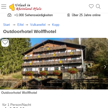
+1.500 Unterkünfte in Rheinland-Pfalz
+1.000 Sehenswürdigkeiten
Über 25 Jahre online
Start
Eifel
Vulkaneifel
Kopp
Outdoorhotel Wolffhotel
Outdoorhotel Wolffhotel
für 1 Person/Nacht