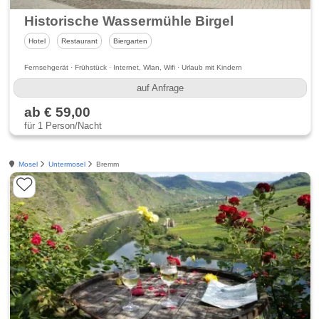
Historische Wassermühle Birgel
Hotel
Restaurant
Biergarten
Fernsehgerät · Frühstück · Internet, Wlan, Wifi · Urlaub mit Kindern
auf Anfrage
ab € 59,00
für 1 Person/Nacht
Mosel
Untermosel
Bremm