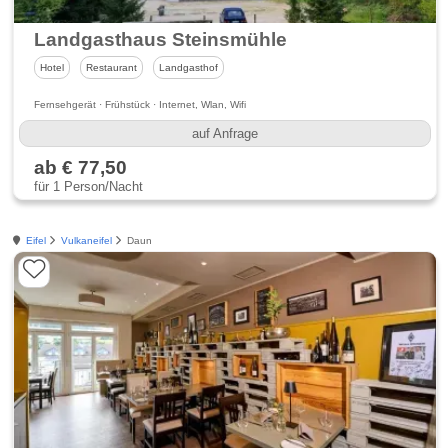
Landgasthaus Steinsmühle
Hotel
Restaurant
Landgasthof
Fernsehgerät · Frühstück · Internet, Wlan, Wifi
auf Anfrage
ab € 77,50
für 1 Person/Nacht
Eifel
Vulkaneifel
Daun