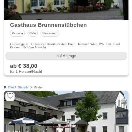
Gasthaus Brunnenstübchen
Pension
Café
Restaurant
Fernsehgerät · Frühstück · Urlaub mit dem Hund · Internet, Wlan, Wifi · Urlaub mit
Kindern · Schöne Aussicht
auf Anfrage
ab € 38,00
für 1 Person/Nacht
Eifel
Südeifel
Minden