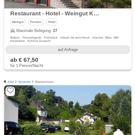
Restaurant - Hotel - Weingut Kapellenhof
Weingut
Pension
Hotel
Maximale Belegung:
27
Balkon · Fernsehgerät · Frühstück · Urlaub mit dem Hund · Internet, Wlan, Wifi ·
Kinderbett · Schöne Aussicht
auf Anfrage
ab € 67,50
für 1 Person/Nacht
Eifel
Nordeifel
Blankenheim