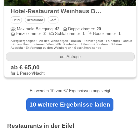
Hotel-Restaurant Weinhaus Berg
Hotel
Restaurant
Café
Maximale Belegung:
42
Doppelzimmer:
20
Einzelzimmer:
2
Schlafzimmer:
1
Badezimmer:
1
Allergikergeeignet · An den Weinbergen · Balkon · Fernsehgerät · Frühstück · Urlaub
mit dem Hund · Internet, Wlan, Wifi · Kinderbett · Urlaub mit Kindern · Schöne
Aussicht · Entfernung zu den Weinbergen · Geschäftsreisende
auf Anfrage
ab € 65,00
für 1 Person/Nacht
Es werden
10
von 67 Ergebnissen angezeigt
10 weitere Ergebnisse laden
Restaurants in der Eifel