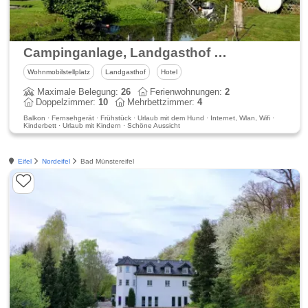
Campinganlage, Landgasthof & Restaurant Frings-Mühle - direkt am Ahrtalradweg
Wohnmobilstellplatz
Landgasthof
Hotel
Maximale Belegung:
26
Ferienwohnungen:
2
Doppelzimmer:
10
Mehrbettzimmer:
4
Balkon · Fernsehgerät · Frühstück · Urlaub mit dem Hund · Internet, Wlan, Wifi ·
Kinderbett · Urlaub mit Kindern · Schöne Aussicht
Eifel
Nordeifel
Bad Münstereifel