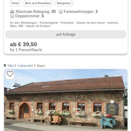
Hotel
Bed and Breakfast
Biergarten
Maximale Belegung:
20
Ferienwohnungen:
2
Doppelzimmer:
6
An den Weinbergen · Fernsehgerät · Frühstück · Urlaub mit dem Hund · Internet,
Wlan, Wifi · Urlaub mit Kindern
auf Anfrage
ab € 39,50
für 1 Person/Nacht
Eifel
Vulkaneifel
Birgel