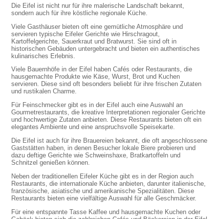
Die Eifel ist nicht nur für ihre malerische Landschaft bekannt,
sondern auch für ihre köstliche regionale Küche.
Viele Gasthäuser bieten oft eine gemütliche Atmosphäre und
servieren typische Eifeler Gerichte wie Hirschragout,
Kartoffelgerichte, Sauerkraut und Bratwurst. Sie sind oft in
historischen Gebäuden untergebracht und bieten ein authentisches
kulinarisches Erlebnis.
Viele Bauernhöfe in der Eifel haben Cafés oder Restaurants, die
hausgemachte Produkte wie Käse, Wurst, Brot und Kuchen
servieren. Diese sind oft besonders beliebt für ihre frischen Zutaten
und rustikalen Charme.
Für Feinschmecker gibt es in der Eifel auch eine Auswahl an
Gourmetrestaurants, die kreative Interpretationen regionaler Gerichte
und hochwertige Zutaten anbieten. Diese Restaurants bieten oft ein
elegantes Ambiente und eine anspruchsvolle Speisekarte.
Die Eifel ist auch für ihre Brauereien bekannt, die oft angeschlossene
Gaststätten haben, in denen Besucher lokale Biere probieren und
dazu deftige Gerichte wie Schweinshaxe, Bratkartoffeln und
Schnitzel genießen können.
Neben der traditionellen Eifeler Küche gibt es in der Region auch
Restaurants, die internationale Küche anbieten, darunter italienische,
französische, asiatische und amerikanische Spezialitäten. Diese
Restaurants bieten eine vielfältige Auswahl für alle Geschmäcker.
Für eine entspannte Tasse Kaffee und hausgemachte Kuchen oder