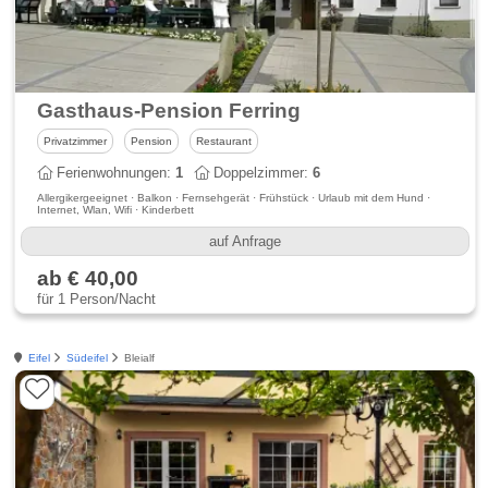
Gasthaus-Pension Ferring
Privatzimmer
Pension
Restaurant
Ferienwohnungen:
1
Doppelzimmer:
6
Allergikergeeignet · Balkon · Fernsehgerät · Frühstück · Urlaub mit dem Hund ·
Internet, Wlan, Wifi · Kinderbett
auf Anfrage
ab € 40,00
für 1 Person/Nacht
Eifel
Südeifel
Bleialf