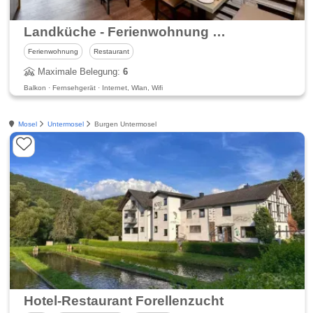
Landküche - Ferienwohnung Restaurant in Daun
Ferienwohnung
Restaurant
Maximale Belegung:
6
Balkon · Fernsehgerät · Internet, Wlan, Wifi
Mosel
Untermosel
Burgen Untermosel
Hotel-Restaurant Forellenzucht