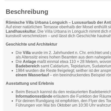
Beschreibung
Römische Villa Urbana Longuich – Luxusurlaub der Ant
Auf einer natürlichen Terrasse oberhalb der Mosel enthüllt s
Landhauskultur.
Die Villa Urbana in Longuich nimmt dich mit
kunstvoll verschmolzen – und lässt dich Geschichte hautnah
Geschichte und Architektur
Die
Villa
wurde im 2. Jahrhundert n. Chr. errichtet und
als Alterssitz eines hohen Beamten aus dem nahegele
Die
Anlage
maßt einmal etwa 110 × 28 Metern, wovon
Badebereich
samt Caldarium, Tepidarium, Sudatorium 
1984 wurden die Reste freigelegt; seither ist der ansp
einem Wasserlauf
– ein beeindruckendes Beispiel rö
Ausstattung und Erlebnis
Beim Besuch kannst du den restaurierten Badebereich
Informationsstände
erläutern die Funktion der Räum
Für deinen Rundgang ist empfohlen, den Flyer des Tou
Führungen von Mai bis Oktober um 10:30 Uhr wahrz