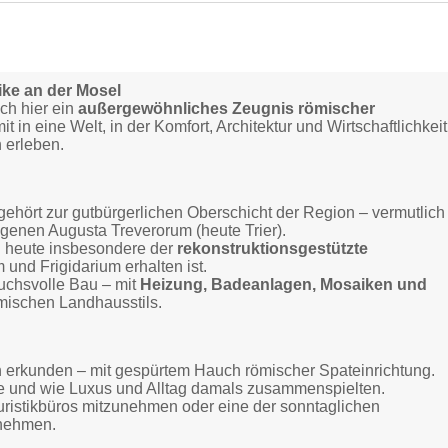
ike an der Mosel
ich hier ein
außergewöhnliches Zeugnis römischer
 in eine Welt, in der Komfort, Architektur und Wirtschaftlichkeit
 erleben.
 gehört zur gutbürgerlichen Oberschicht der Region – vermutlich
genen Augusta Treverorum (heute Trier).
 heute insbesondere der
rekonstruktionsgestützte
und Frigidarium erhalten ist.
ruchsvolle Bau – mit
Heizung, Badeanlagen, Mosaiken und
mischen Landhausstils.
 erkunden – mit gespürtem Hauch römischer Spateinrichtung.
e und wie Luxus und Alltag damals zusammenspielten.
ristik­büros mitzunehmen oder eine der sonntaglichen
unehmen.