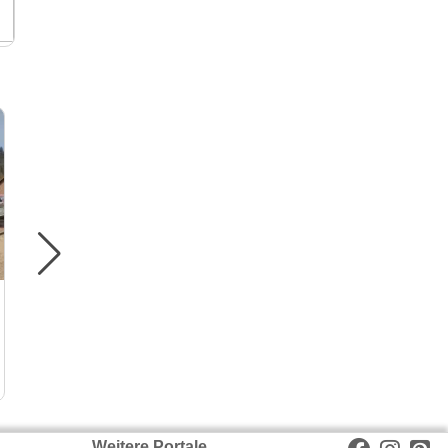
Ferienwohnung Ilse im
Blaue Ecke 
schönen Ahrtal
Restaurant
Ferienwohnung in Ahrbrück (7.3
Hotel in Adenau (8
Kilometer)
Weitere Portale