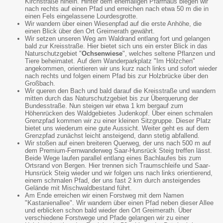
Kirchstraße hinein. Hinter dem ehemaligen Pfarrhaus biegen wir
nach rechts auf einen Pfad und erreichen nach etwa 50 m die in
einen Fels eingelassene Lourdesgrotte.
Wir wandern über einen Wiesenpfad auf die erste Anhöhe, die
einen Blick über den Ort Greimerath gewährt.
Wir setzen unseren Weg am Waldrand entlang fort und gelangen
bald zur Kreisstraße. Hier bietet sich uns ein erster Blick in das
Naturschutzgebiet "
Ochsenwiese
", welches seltene Pflanzen und
Tiere beheimatet. Auf dem Wanderparkplatz "Im Hölzchen"
angekommen, orientieren wir uns kurz nach links und sofort wieder
nach rechts und folgen einem Pfad bis zur Holzbrücke über den
Großbach.
Wir queren den Bach und bald darauf die Kreisstraße und wandern
mitten durch das Naturschutzgebiet bis zur Überquerung der
Bundesstraße. Nun steigen wir etwa 1 km bergauf zum
Höhenrücken des Waldgebietes Judenkopf. Über einen schmalen
Grenzpfad kommen wir zu einer kleinen Sitzgruppe. Dieser Platz
bietet uns wiederum eine gute Aussicht. Weiter geht es auf dem
Grenzpfad zunächst leicht ansteigend, dann stetig abfallend.
Wir stoßen auf einen breiteren Querweg, der uns nach 500 m auf
dem Premium-Fernwanderweg Saar-Hunsrück Steig treffen lässt.
Beide Wege laufen parallel entlang eines Bachlaufes bis zum
Ortsrand von Bergen. Hier trennen sich Traumschleife und Saar-
Hunsrück Steig wieder und wir folgen uns nach links orientierend,
einem schmalen Pfad, der uns fast 2 km durch ansteigendes
Gelände mit Mischwaldbestand führt.
Am Ende erreichen wir einen Forstweg mit dem Namen
"Kastanienallee". Wir wandern über einen Pfad neben dieser Allee
und erblicken schon bald wieder den Ort Greimerath. Über
verschiedene Forstwege und Pfade gelangen wir zu einer