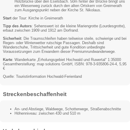
Holzbrücke über den Eselsbach. 50m hinter der Brücke bringt uns
ein Wiesenweg zurück durch den alten Ortskern von Greimerath
zum Ausgangspunkt neben der Kirche St. Nikolaus.
Start
der Tour: Kirche in Greimerath
Tipp des Autors
: Sehenswert ist die kleine Mariengrotte (Lourdesgrotte),
erbaut zwischen 1909 und 1912 am Dorfrand.
Sicherheit
: Die Traumschleifen haben teilweise steile, schwierige und bei
Regen- oder Winterwetter rutschige Passagen. Deshalb sind
Wanderschuhe, Trittsicherheit und gute Kondition unbedingte
Voraussetzungen zum Erwandern dieser Premiumrundwanderwege.
Karte
: Wanderkarte „Erholungsgebiet Hochwald und Ruwertal“ 1:35000
Gesamtherstellung: map solutions GmbH, ISBN: 978-3-935806-24-4, 5,95
€
Quelle: Touristinformation Hochwald-Ferienland
Streckenbeschaffenheit
An- und Abstiege, Waldwege, Schotterwege, Straßenabschnitte
Höhenniveau: zwischen 430 und 510 m