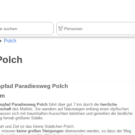
z
+1.000 Sehenswürdigkeiten
Polch
Polch
pfad Paradiesweg Polch
km
mpfad Paradiesweg Polch
führt über gut 7 km durch die
herrliche
schaft
des Maifels. Sie wandern auf Naturwegen entlang eines idyllischen
assen sich mit traumhaften Aussichten belohnen und genießen die ländliche
 fernab größerer Städte.
art und Ziel ist das kleine Städtchen Polch.
 müssen
keine großen Steigungen
überwunden werden, so dass der Weg