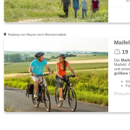
au
Bildquell
Radweg von Mayen nach Münstermaifeld
Maife
19
Der
Maif
Maifeld.
und eine
größere 
Im
Fü
Bildquell