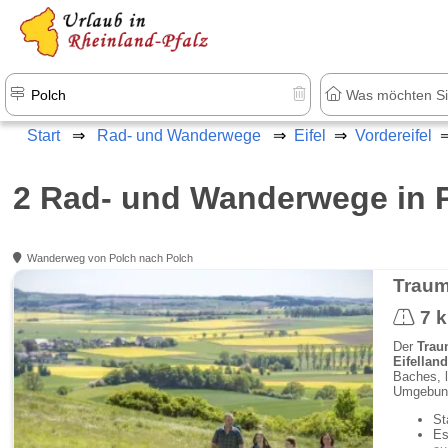
+1.500 Unterkünfte in Rheinland-Pfal
Start
Rad- und Wanderwege
Eifel
Vordereifel
2 Rad- und Wanderwege in 
Wanderweg von Polch nach Polch
Traum
7 
Der
Trau
Eifelland
Baches, l
Umgebung
St
Es