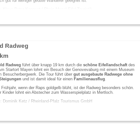
ch gut für weniger geübte Wanderer geeignet ist.
e: Klaus-Peter Kappest / Rhein-Mosel-Eifel-Touristik
ld Radweg
 km
eld Radweg
führt über knapp 19 km durch die
schöne Eifellandschaft
des
 Am Startort Mayen lohnt ein Besuch der Genovevaburg mit einem Museum
m Besucherbergwerk. Die Tour führt über
gut ausgebaute Radwege
ohne
Steigungen
und ist damit ideal für einen
Familienausflug
.
 Frühjahr, wenn der Raps goldgelb blüht, ist der Radweg besonders schön.
r Kinder lohnt ein Abstecher zum Wasserspielplatz in Mertloch.
e: Dominik Ketz / Rheinland-Pfalz Tourismus GmbH