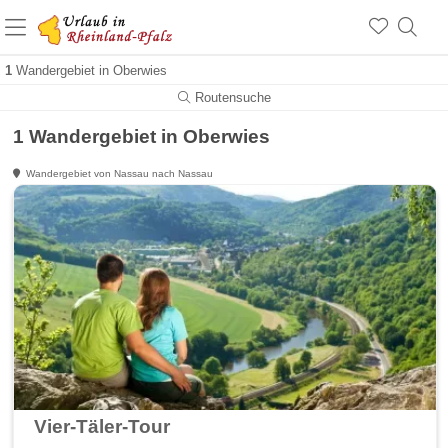
+1.500 Unterkünfte in Rheinland-Pfalz
+1.000 Sehenswürdigkeiten
Über 25 Jahre online
1
Wandergebiet in Oberwies
Routensuche
1 Wandergebiet in Oberwies
Wandergebiet von Nassau nach Nassau
Vier-Täler-Tour