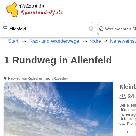
+1.500 Unterkünfte in Rheinland-Pfal
Start
Rad- und Wanderwege
Nahe
Naheweinst
1 Rundweg in Allenfeld
Radweg von Rüdesheim nach Rüdesheim
Klein
34
Der
Klei
Rüdesheim
namensge
Unterweg
das Klei
La