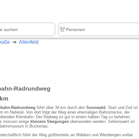
z
+1.000 Sehenswürdigkeiten
raße
Allenfeld
bahn-Radrundweg
 km
nbahn-Radrundweg
führt über 34 km durch den
Soonwald
. Start und Ziel ist
 im Nahetal. Von dort folgt der Weg einer ehemaligen Bahnstrecke, der
benden Kleinbahn. Der Radweg ist gut in einem halben Tag zu befahren.
s müssen einige
kleinere Steigungen
überwunden werden. Sehenswert ist
nbahnmuseum in Bockenau.
ndschaftlich führt der Weg größtenteils an Wäldern und Weinbergen vorbei.