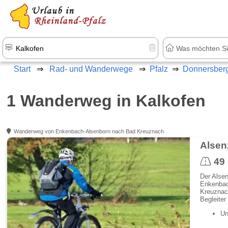
+1.500 Unterkünfte in Rheinland-Pfal
Start
Rad- und Wanderwege
Pfalz
Donnersber
1 Wanderweg in Kalkofen
Wanderweg von Enkenbach-Alsenborn nach Bad Kreuznach
Alse
49
Der Alsen
Enkenbach
Kreuznach
Begleiter
Un