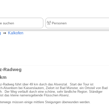
z
+1.000 Sehenswürdigkeiten
g
Kalkofen
nz-Radweg
 km
z-Radweg führt über 49 km durch das Alsenztal. Start der Tour ist
-Alsenborn bei Kaiserslautern, Zielort ist Bad Münster, ein Ortsteil von Bad
. Der Weg verläuft durch eine schöne, sehr ländliche Region. Ständiger
 ist das kleine namensgebende Flüsschen Alsenz.
terwegs müssen einige mittlere Steigungen überwunden werden.