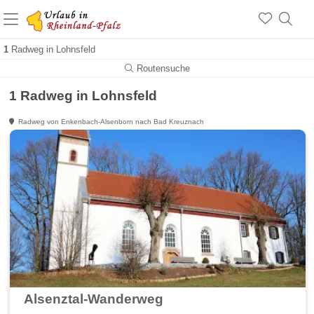
+1.500 Unterkünfte in Rheinland-Pfalz
+1.000 Sehenswürdigkeiten
Über 25 Jahre online
1
Radweg in Lohnsfeld
Routensuche
1 Radweg in Lohnsfeld
Radweg von Enkenbach-Alsenborn nach Bad Kreuznach
Alsenztal-Wanderweg