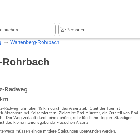
z
+1.000 Sehenswürdigkeiten
g
Wartenberg-Rohrbach
g-Rohrbach
nz-Radweg
 km
z-Radweg führt über 49 km durch das Alsenztal. Start der Tour ist
-Alsenborn bei Kaiserslautern, Zielort ist Bad Münster, ein Ortsteil von Bad
. Der Weg verläuft durch eine schöne, sehr ländliche Region. Ständiger
 ist das kleine namensgebende Flüsschen Alsenz.
terwegs müssen einige mittlere Steigungen überwunden werden.