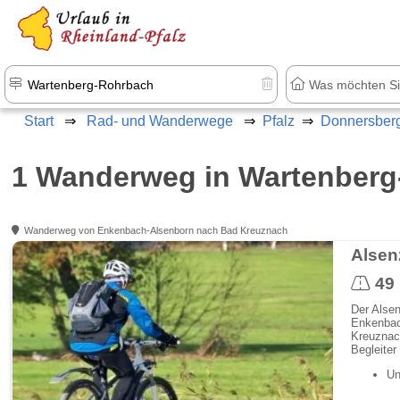
+1.500 Unterkünfte in Rheinland-Pfal
Start
Rad- und Wanderwege
Pfalz
Donnersber
1 Wanderweg in Wartenber
Wanderweg von Enkenbach-Alsenborn nach Bad Kreuznach
Alse
49
Der Alsen
Enkenbach
Kreuznach
Begleiter
Un