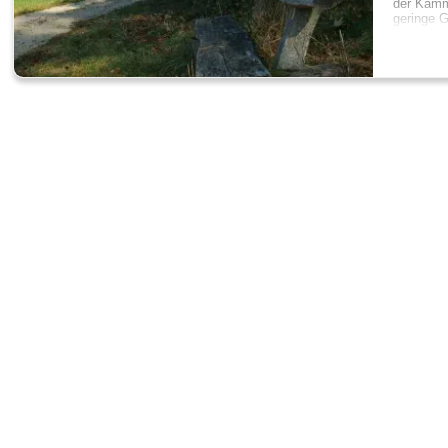
der Kamm
geringe G
Der Laut
der Laute
anderen 
Die Erzhü
Rütschen
Nach link
wundersc
Ab hier gi
Am Gebäu
Lebensmit