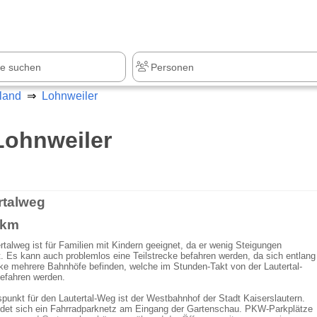
z
+1.000 Sehenswürdigkeiten
land
Lohnweiler
Lohnweiler
rtalweg
 km
rtalweg ist für Familien mit Kindern geeignet, da er wenig Steigungen
t. Es kann auch problemlos eine Teilstrecke befahren werden, da sich entlang
ke mehrere Bahnhöfe befinden, welche im Stunden-Takt von der Lautertal-
efahren werden.
unkt für den Lautertal-Weg ist der Westbahnhof der Stadt Kaiserslautern.
ndet sich ein Fahrradparknetz am Eingang der Gartenschau. PKW-Parkplätze