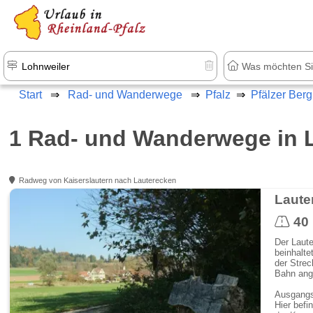
+1.500 Unterkünfte in Rheinland-Pfal
Start
Rad- und Wanderwege
Pfalz
Pfälzer Berg
1 Rad- und Wanderwege in 
Radweg von Kaiserslautern nach Lauterecken
Laute
40
Der Laute
beinhalte
der Strec
Bahn ang
Ausgangsp
Hier befi