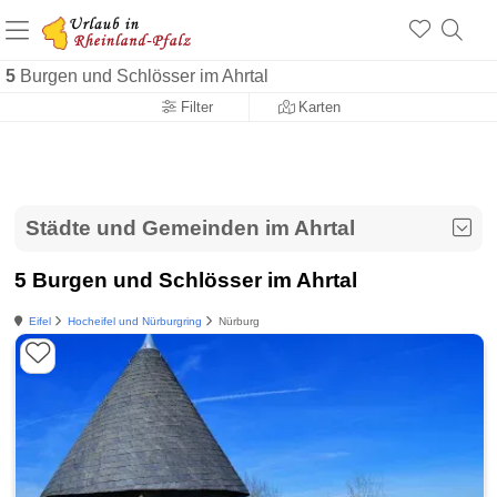
+1.500 Unterkünfte in Rheinland-Pfalz
+1.000 Sehenswürdigkeiten
Über 25 Jahre online
5
Burgen und Schlösser im Ahrtal
Filter
Karten
Städte und Gemeinden im Ahrtal
5 Burgen und Schlösser im Ahrtal
Eifel
Hocheifel und Nürburgring
Nürburg