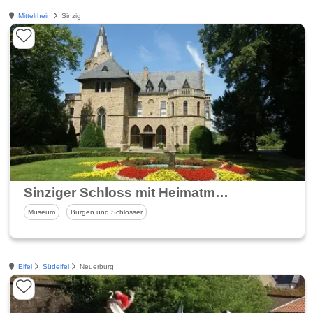
Mittelrhein
Sinzig
Sinziger Schloss mit Heimatmuseum und Standesamt
Museum
Burgen und Schlösser
Eifel
Südeifel
Neuerburg