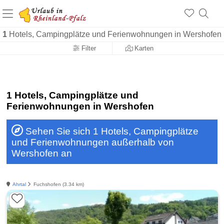
+1.500 Unterkünfte in Rheinland-Pfalz
+1.000 Sehenswürdigkeiten
Über 25 Jahre online
1
Hotels, Campingplätze und Ferienwohnungen in Wershofen
Filter
Karten
1 Hotels, Campingplätze und
Ferienwohnungen in Wershofen
Sehen Sie sich 1 Hotels, Campingplätze
und Ferienwohnungen außerhalb von
Wershofen an
Ahrtal
Fuchshofen (3.34 km)