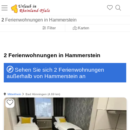
+1.500 Unterkünfte in Rheinland-Pfalz
+1.000 Sehenswürdigkeiten
Über 25 Jahre online
2
Ferienwohnungen in Hammerstein
Filter
Karten
2 Ferienwohnungen in Hammerstein
Sehen Sie sich 2 Ferienwohnungen
außerhalb von Hammerstein an
Mittelrhein
Bad Hönningen (4.69 km)