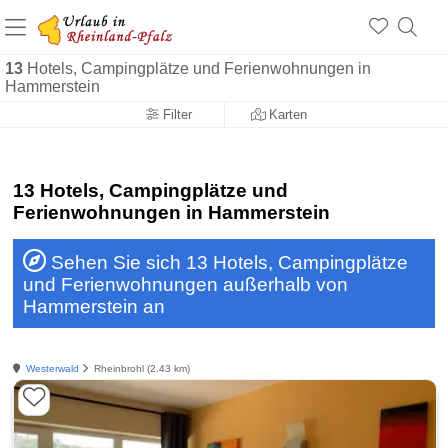
+1.500 Unterkünfte in Rheinland-Pfalz
+1.000 Sehenswürdigkeiten
Über 25 Jahre online
13
Hotels, Campingplätze und Ferienwohnungen in
Hammerstein
Filter
Karten
13 Hotels, Campingplätze und
Ferienwohnungen in Hammerstein
Sehen Sie sich 13 Hotels, Campingplätze
und Ferienwohnungen außerhalb von
Hammerstein an
Westerwald
Rheinbrohl (2.43 km)