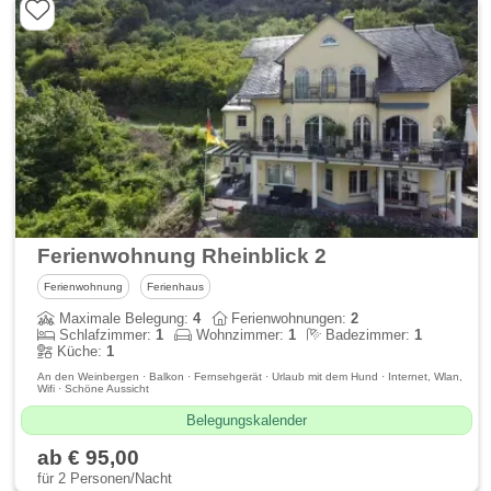
Ferienwohnung Rheinblick 2
Ferienwohnung
Ferienhaus
Maximale Belegung:
4
Ferienwohnungen:
2
Schlafzimmer:
1
Wohnzimmer:
1
Badezimmer:
1
Küche:
1
An den Weinbergen · Balkon · Fernsehgerät · Urlaub mit dem Hund · Internet, Wlan,
Wifi · Schöne Aussicht
Belegungskalender
ab € 95,00
für 2 Personen/Nacht