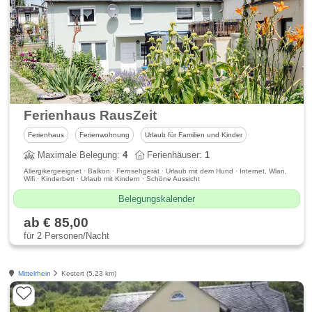
Ferienhaus RausZeit
Ferienhaus
Ferienwohnung
Urlaub für Familien und Kinder
Maximale Belegung:
4
Ferienhäuser:
1
Allergikergeeignet · Balkon · Fernsehgerät · Urlaub mit dem Hund · Internet, Wlan,
Wifi · Kinderbett · Urlaub mit Kindern · Schöne Aussicht
Belegungskalender
ab € 85,00
für 2 Personen/Nacht
Mittelrhein
Kestert (5.23 km)