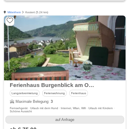
Mittelrhein
Kestert (5.24 km)
Ferienhaus Burgenblick am Oberen Mittelrheintal - Panoramablick
Langzeitvermietung
Ferienwohnung
Ferienhaus
Maximale Belegung:
3
Fernsehgerät · Urlaub mit dem Hund · Internet, Wlan, Wifi · Urlaub mit Kindern ·
Schöne Aussicht
auf Anfrage