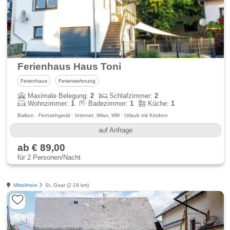
Ferienhaus Haus Toni
Ferienhaus
Ferienwohnung
Maximale Belegung:
2
Schlafzimmer:
2
Wohnzimmer:
1
Badezimmer:
1
Küche:
1
Balkon · Fernsehgerät · Internet, Wlan, Wifi · Urlaub mit Kindern
auf Anfrage
ab € 89,00
für 2 Personen/Nacht
Mittelrhein
St. Goar (2.19 km)