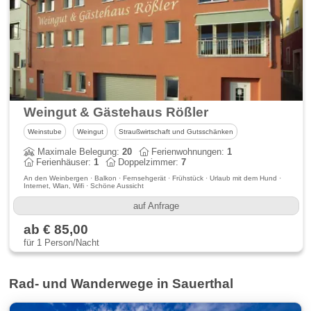
Weingut & Gästehaus Rößler
Weinstube
Weingut
Straußwirtschaft und Gutsschänken
Maximale Belegung:
20
Ferienwohnungen:
1
Ferienhäuser:
1
Doppelzimmer:
7
An den Weinbergen · Balkon · Fernsehgerät · Frühstück · Urlaub mit dem Hund ·
Internet, Wlan, Wifi · Schöne Aussicht
auf Anfrage
ab € 85,00
für 1 Person/Nacht
Rad- und Wanderwege in Sauerthal