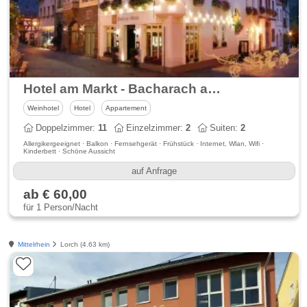
Hotel am Markt - Bacharach am Rhein
Weinhotel
Hotel
Appartement
Doppelzimmer:
11
Einzelzimmer:
2
Suiten:
2
Allergikergeeignet · Balkon · Fernsehgerät · Frühstück · Internet, Wlan, Wifi ·
Kinderbett · Schöne Aussicht
auf Anfrage
ab € 60,00
für 1 Person/Nacht
Mittelrhein
Lorch (4.63 km)