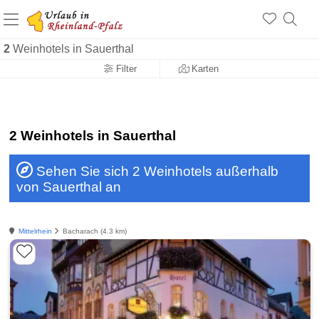
+1.500 Unterkünfte in Rheinland-Pfalz
+1.000 Sehenswürdigkeiten
Über 25 Jahre online
2
Weinhotels in Sauerthal
Filter
Karten
2 Weinhotels in Sauerthal
Sehen Sie sich 2 Weinhotels außerhalb
von Sauerthal an
Mittelrhein
Bacharach (4.3 km)