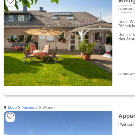
Weing
Pension
Unser Wei
"Wintrich
Bei uns k
des Jahr
An den Wei
Mosel
Mittelmosel
Wintrich
Appar
Weingut