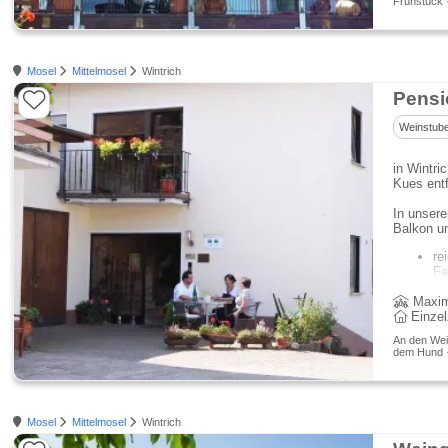
Frühstück ·
Mosel
Mittelmosel
Wintrich
Pensi
Weinstub
in Wintri
Kues entf
In unsere
Balkon un
re
Fa
Maxim
Einze
An den Wei
dem Hund · 
Mosel
Mittelmosel
Wintrich