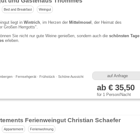
ut und Gästehaus Thömmes
Bed and Breakfast
Weingut
ngut liegt in
Wintrich
, im Herzen der
Mittelmosel
, der Heimat des
er Großen Herrgotts".
önnen Sie nicht nur gute Weine genießen, sondern auch die
schönsten Tage
es
erleben.
auf Anfrage
nbergen · Fernsehgerät · Frühstück · Schöne Aussicht
ab € 35,50
für 1 Person/Nacht
tements Ferienweingut Christian Schaefer
Appartement
Ferienwohnung