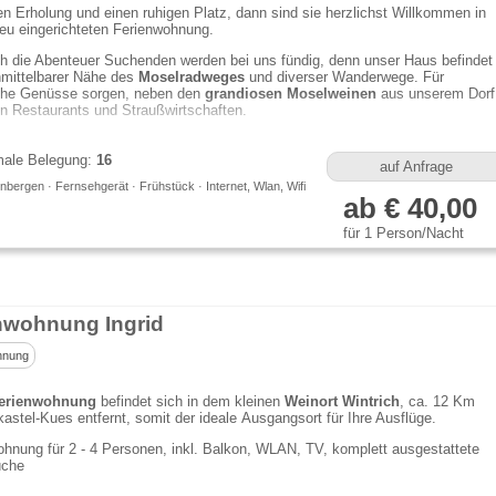
n Erholung und einen ruhigen Platz, dann sind sie herzlichst Willkommen in
eu eingerichteten Ferienwohnung.
h die Abenteuer Suchenden werden bei uns fündig, denn unser Haus befindet
nmittelbarer Nähe des
Moselradweges
und diverser Wanderwege. Für
sche Genüsse sorgen, neben den
grandiosen Moselweinen
aus unserem Dorf
en Restaurants und Straußwirtschaften.
ale Belegung:
16
auf Anfrage
bergen · Fernsehgerät · Frühstück · Internet, Wlan, Wifi
ab € 40,00
für 1 Person/Nacht
nwohnung Ingrid
hnung
erienwohnung
befindet sich in dem kleinen
Weinort Wintrich
, ca. 12 Km
astel-Kues entfernt, somit der ideale Ausgangsort für Ihre Ausflüge.
hnung für 2 - 4 Personen, inkl. Balkon, WLAN, TV, komplett ausgestattete
che