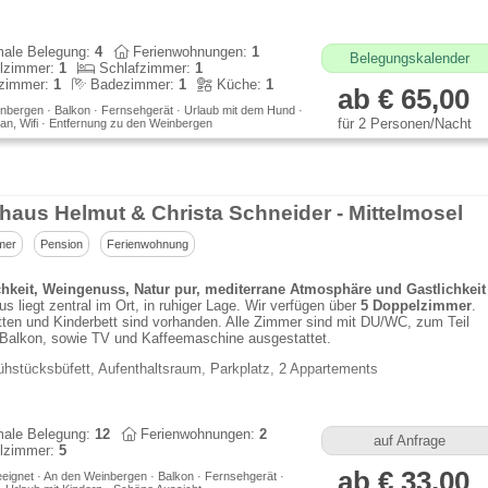
ale Belegung:
4
Ferienwohnungen:
1
Belegungskalender
lzimmer:
1
Schlafzimmer:
1
zimmer:
1
Badezimmer:
1
Küche:
1
ab € 65,00
nbergen · Balkon · Fernsehgerät · Urlaub mit dem Hund ·
für 2 Personen/Nacht
lan, Wifi · Entfernung zu den Weinbergen
haus Helmut & Christa Schneider - Mittelmosel
mer
Pension
Ferienwohnung
hkeit, Weingenuss, Natur pur, mediterrane Atmosphäre und Gastlichkeit
s liegt zentral im Ort, in ruhiger Lage. Wir verfügen über
5 Doppelzimmer
.
tten und Kinderbett sind vorhanden. Alle Zimmer sind mit DU/WC, zum Teil
 Balkon, sowie TV und Kaffeemaschine ausgestattet.
ühstücksbüfett, Aufenthaltsraum, Parkplatz, 2 Appartements
ale Belegung:
12
Ferienwohnungen:
2
auf Anfrage
lzimmer:
5
ab € 33,00
eeignet · An den Weinbergen · Balkon · Fernsehgerät ·