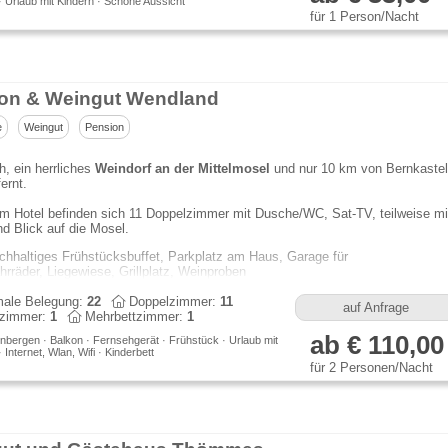
 Urlaub mit Kindern · Schöne Aussicht
für 1 Person/Nacht
on & Weingut Wendland
e
Weingut
Pension
ch, ein herrliches
Weindorf an der Mittelmosel
und nur 10 km von Bernkastel
ernt.
m Hotel befinden sich 11 Doppelzimmer mit Dusche/WC, Sat-TV, teilweise mi
d Blick auf die Mosel.
ichhaltiges Frühstücksbuffet, Parkplatz am Haus, Garage für
hrräder, Liegewiese, Grillplatz, Weinproben
ale Belegung:
22
Doppelzimmer:
11
auf Anfrage
lzimmer:
1
Mehrbettzimmer:
1
ab € 110,00
nbergen · Balkon · Fernsehgerät · Frühstück · Urlaub mit
Internet, Wlan, Wifi · Kinderbett
für 2 Personen/Nacht