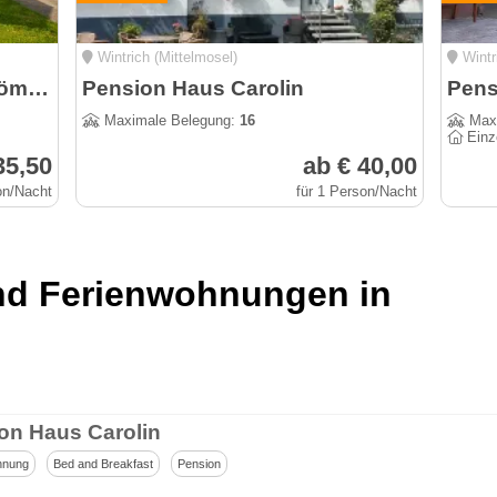
Wintrich (Mittelmosel)
Wintr
Weingut und Gästehaus Thömmes
Pension Haus Carolin
Pens
Maximale Belegung:
16
Maxi
Einz
35,50
ab € 40,00
on/Nacht
für 1 Person/Nacht
und Ferienwohnungen in
on Haus Carolin
hnung
Bed and Breakfast
Pension