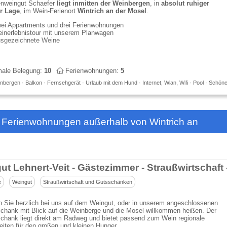
enweingut Schaefer
liegt inmitten der Weinbergen
, in
absolut ruhiger
er Lage
, im Wein-Ferienort
Wintrich an der Mosel
.
ei Appartments und drei Ferienwohnungen
inerlebnistour mit unserem Planwagen
sgezeichnete Weine
ale Belegung:
10
Ferienwohnungen:
5
bergen · Balkon · Fernsehgerät · Urlaub mit dem Hund · Internet, Wlan, Wifi · Pool · Schön
 Ferienwohnungen außerhalb von Wintrich an
e
Weingut
Straußwirtschaft und Gutsschänken
n Sie herzlich bei uns auf dem Weingut, oder in unserem angeschlossenen
chank mit Blick auf die Weinberge und die Mosel willkommen heißen. Der
chank liegt direkt am Radweg und bietet passend zum Wein regionale
eiten für den großen und kleinen Hunger.