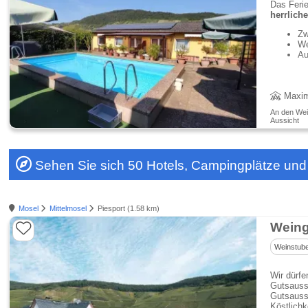
Das Feri
herrlich
Zw
We
Au
Maxim
An den Wein
Aussicht
Sehen Sie sich 50 Hotels, Campingplätze und
Mosel
Mittelmosel
Piesport (1.58 km)
Weinstub
Wir dürfe
Gutsauss
Gutsauss
Köstlichk