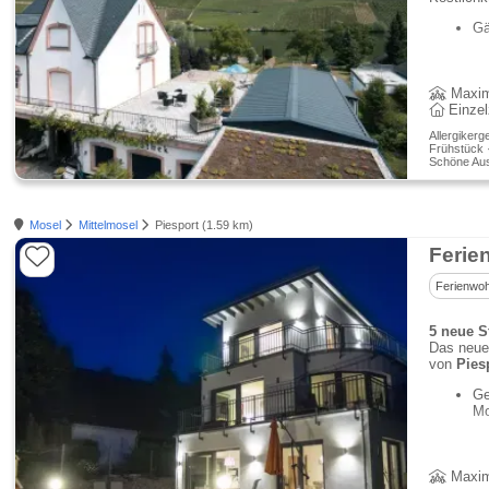
Gä
Maxim
Einze
Allergikerg
Frühstück ·
Schöne Aus
Mosel
Mittelmosel
Piesport (1.59 km)
Ferie
Ferienwo
5 neue S
Das neue 
von
Pies
Ge
Mo
Maxim