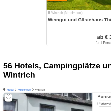
Wintrich (Mittelmosel)
ab € 
für 1 Pers
56 Hotels, Campingplätze 
Wintrich
Mosel
Mittelmosel
Wintrich
Pensi
Ferienwo