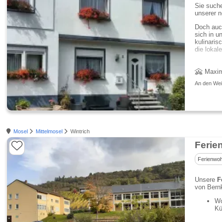
Sie suche
unserer n
Doch auc
sich in u
kulinari
die lokal
Maxim
An den Wein
Mosel
Mittelmosel
Wintrich
Ferie
Ferienwo
Unsere
F
von Bernk
Wo
Kü