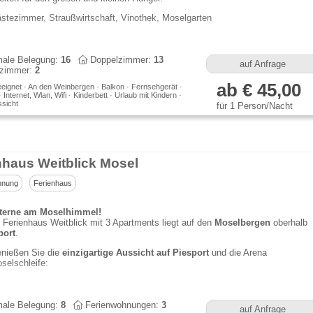
stezimmer, Straußwirtschaft, Vinothek, Moselgarten
ale Belegung:
16
Doppelzimmer:
13
auf Anfrage
lzimmer:
2
ab € 45,00
eeignet · An den Weinbergen · Balkon · Fernsehgerät ·
 Internet, Wlan, Wifi · Kinderbett · Urlaub mit Kindern ·
sicht
für 1 Person/Nacht
nhaus Weitblick Mosel
hnung
Ferienhaus
terne am Moselhimmel!
Ferienhaus Weitblick mit 3 Apartments liegt auf den
Moselbergen
oberhalb
port
.
nießen Sie die
einzigartige Aussicht auf Piesport
und die Arena
selschleife:
ale Belegung:
8
Ferienwohnungen:
3
auf Anfrage