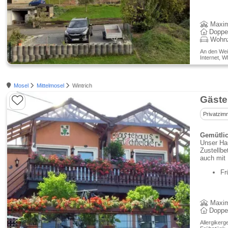
Maxim
Doppe
Wohn
An den Wei
Internet, W
Mosel
Mittelmosel
Wintrich
Gäste
Privatzim
Gemütlic
Unser Hau
Zustellbe
auch mit
Fr
Maxim
Doppe
Allergikerg