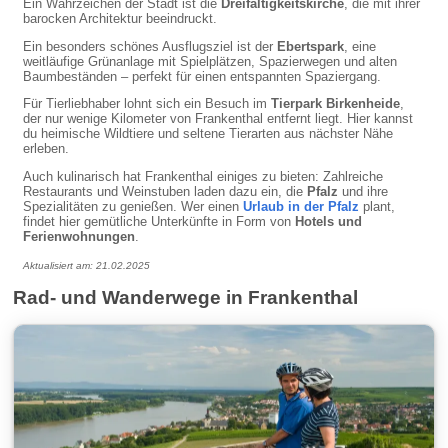
Ein Wahrzeichen der Stadt ist die
Dreifaltigkeitskirche
, die mit ihrer
barocken Architektur beeindruckt.
Ein besonders schönes Ausflugsziel ist der
Ebertspark
, eine
weitläufige Grünanlage mit Spielplätzen, Spazierwegen und alten
Baumbeständen – perfekt für einen entspannten Spaziergang.
Für Tierliebhaber lohnt sich ein Besuch im
Tierpark Birkenheide
,
der nur wenige Kilometer von Frankenthal entfernt liegt. Hier kannst
du heimische Wildtiere und seltene Tierarten aus nächster Nähe
erleben.
Auch kulinarisch hat Frankenthal einiges zu bieten: Zahlreiche
Restaurants und Weinstuben laden dazu ein, die
Pfalz
und ihre
Spezialitäten zu genießen. Wer einen
Urlaub in der Pfalz
plant,
findet hier gemütliche Unterkünfte in Form von
Hotels und
Ferienwohnungen
.
Aktualisiert am: 21.02.2025
Rad- und Wanderwege in Frankenthal