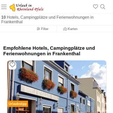
+1.500 Unterkünfte in Rheinland-Pfalz
+1.000 Sehenswürdigkeiten
Über 25 Jahre online
10
Hotels, Campingplätze und Ferienwohnungen in
Frankenthal
Filter
Karten
Empfohlene Hotels, Campingplätze und
Ferienwohnungen in Frankenthal
Urlaubstipp