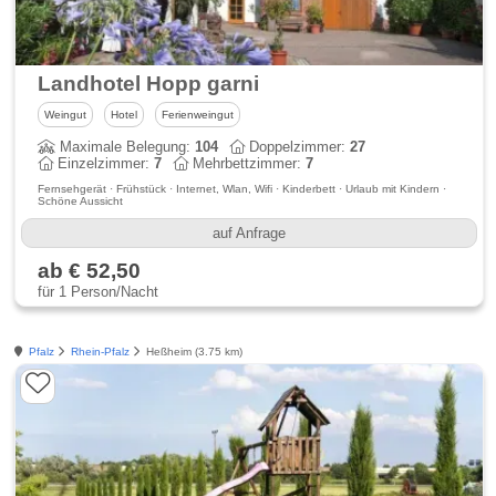
Landhotel Hopp garni
Weingut
Hotel
Ferienweingut
Maximale Belegung:
104
Doppelzimmer:
27
Einzelzimmer:
7
Mehrbettzimmer:
7
Fernsehgerät · Frühstück · Internet, Wlan, Wifi · Kinderbett · Urlaub mit Kindern ·
Schöne Aussicht
auf Anfrage
ab € 52,50
für 1 Person/Nacht
Pfalz
Rhein-Pfalz
Heßheim (3.75 km)