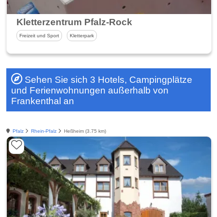
Kletterzentrum Pfalz-Rock
Freizeit und Sport
Kletterpark
Sehen Sie sich 3 Hotels, Campingplätze
und Ferienwohnungen außerhalb von
Frankenthal an
Pfalz
Rhein-Pfalz
Heßheim (3.75 km)