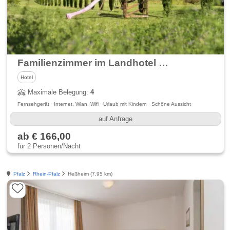
Familienzimmer im Landhotel Hopp
Hotel
Maximale Belegung:
4
Fernsehgerät · Internet, Wlan, Wifi · Urlaub mit Kindern · Schöne Aussicht
auf Anfrage
ab € 166,00
für 2 Personen/Nacht
Pfalz
Rhein-Pfalz
Heßheim (7.95 km)