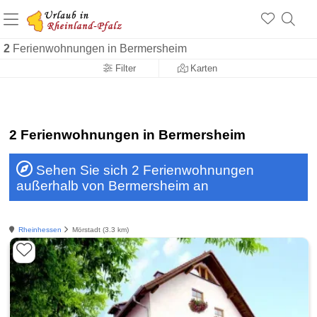
+1.500 Unterkünfte in Rheinland-Pfalz
+1.000 Sehenswürdigkeiten
Über 25 Jahre online
2
Ferienwohnungen in Bermersheim
Filter
Karten
2 Ferienwohnungen in Bermersheim
Sehen Sie sich 2 Ferienwohnungen
außerhalb von Bermersheim an
Rheinhessen
Mörstadt (3.3 km)