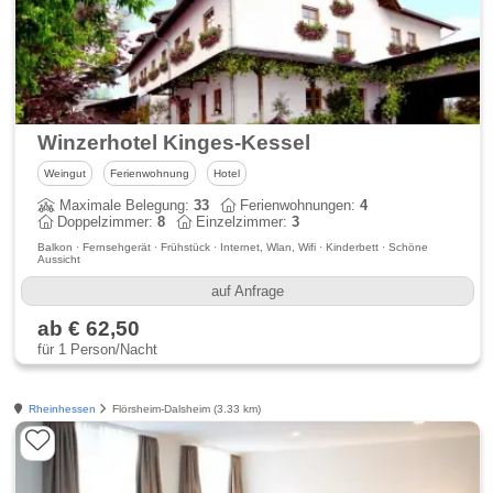
Winzerhotel Kinges-Kessel
Weingut
Ferienwohnung
Hotel
Maximale Belegung:
33
Ferienwohnungen:
4
Doppelzimmer:
8
Einzelzimmer:
3
Balkon · Fernsehgerät · Frühstück · Internet, Wlan, Wifi · Kinderbett · Schöne
Aussicht
auf Anfrage
ab € 62,50
für 1 Person/Nacht
Rheinhessen
Flörsheim-Dalsheim (3.33 km)