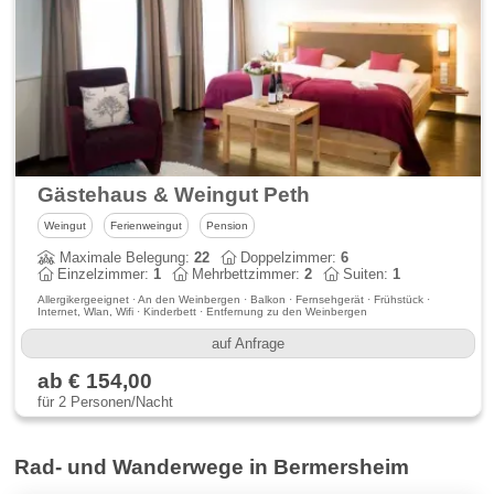
Gästehaus & Weingut Peth
Weingut
Ferienweingut
Pension
Maximale Belegung:
22
Doppelzimmer:
6
Einzelzimmer:
1
Mehrbettzimmer:
2
Suiten:
1
Allergikergeeignet · An den Weinbergen · Balkon · Fernsehgerät · Frühstück ·
Internet, Wlan, Wifi · Kinderbett · Entfernung zu den Weinbergen
auf Anfrage
ab € 154,00
für 2 Personen/Nacht
Rad- und Wanderwege in Bermersheim