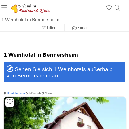
+1.500 Unterkünfte in Rheinland-Pfalz
+1.000 Sehenswürdigkeiten
Über 25 Jahre online
1
Weinhotel in Bermersheim
Filter
Karten
1 Weinhotel in Bermersheim
Sehen Sie sich 1 Weinhotels außerhalb
von Bermersheim an
Rheinhessen
Mörstadt (3.3 km)