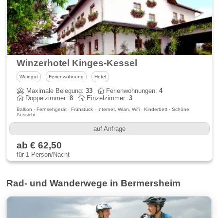
Winzerhotel Kinges-Kessel
Weingut
Ferienwohnung
Hotel
Maximale Belegung:
33
Ferienwohnungen:
4
Doppelzimmer:
8
Einzelzimmer:
3
Balkon · Fernsehgerät · Frühstück · Internet, Wlan, Wifi · Kinderbett · Schöne
Aussicht
auf Anfrage
ab € 62,50
für 1 Person/Nacht
Rad- und Wanderwege in Bermersheim