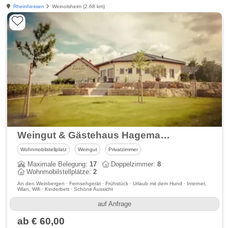
Rheinhessen
Weinolsheim (2.68 km)
Weingut & Gästehaus Hagemann
Wohnmobilstellplatz
Weingut
Privatzimmer
Maximale Belegung:
17
Doppelzimmer:
8
Wohnmobilstellplätze:
2
An den Weinbergen · Fernsehgerät · Frühstück · Urlaub mit dem Hund · Internet,
Wlan, Wifi · Kinderbett · Schöne Aussicht
auf Anfrage
ab € 60,00