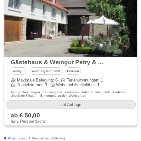
Gästehaus & Weingut Petry & Frieß
Weingut
Weinbergsrundfahrt
Pension
Maximale Belegung:
6
Ferienwohnungen:
1
Doppelzimmer:
3
Wohnmobilstellplätze:
1
An den Weinbergen · Fernsehgerät · Frühstück · Internet, Wlan, Wifi · Kinderbett ·
Urlaub mit Kindern · Entfernung zu den Weinbergen
auf Anfrage
ab € 50,00
für 1 Person/Nacht
Rheinhessen
Weinolsheim (2.64 km)