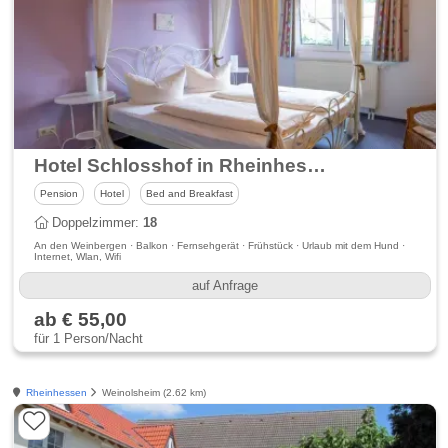
Hotel Schlosshof in Rheinhessen
Pension
Hotel
Bed and Breakfast
Doppelzimmer:
18
An den Weinbergen · Balkon · Fernsehgerät · Frühstück · Urlaub mit dem Hund ·
Internet, Wlan, Wifi
auf Anfrage
ab € 55,00
für 1 Person/Nacht
Rheinhessen
Weinolsheim (2.62 km)