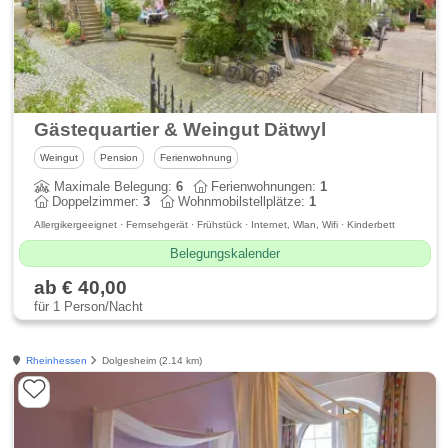
Gästequartier & Weingut Dätwyl
Weingut
Pension
Ferienwohnung
Maximale Belegung:
6
Ferienwohnungen:
1
Doppelzimmer:
3
Wohnmobilstellplätze:
1
Allergikergeeignet · Fernsehgerät · Frühstück · Internet, Wlan, Wifi · Kinderbett
Belegungskalender
ab € 40,00
für 1 Person/Nacht
Rheinhessen
Dolgesheim (2.14 km)