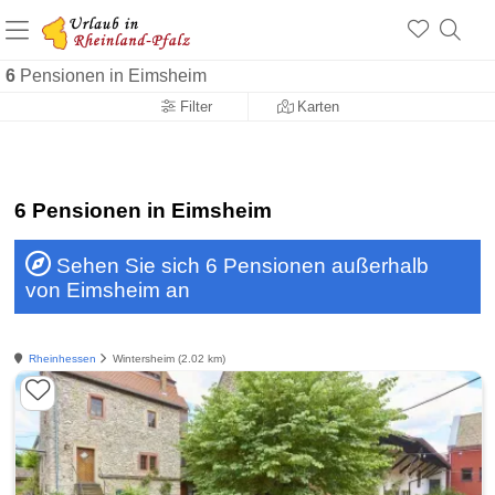
+1.500 Unterkünfte in Rheinland-Pfalz
+1.000 Sehenswürdigkeiten
Über 25 Jahre online
6
Pensionen in Eimsheim
Filter
Karten
6 Pensionen in Eimsheim
Sehen Sie sich 6 Pensionen außerhalb
von Eimsheim an
Rheinhessen
Wintersheim (2.02 km)