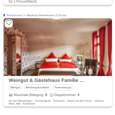
für 1 Person/Nacht
Rheinhessen
Hillesheim Rheinhessen (3.16 km)
Weingut & Gästehaus Familie Räder
Weingut
Weinbergsrundfahrt
Ferienweingut
Maximale Belegung:
8
Doppelzimmer:
4
An den Weinbergen · Fernsehgerät · Frühstück · Urlaub mit dem Hund · Internet,
Wlan, Wifi · Kinderbett