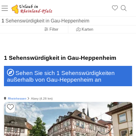
+1.500 Unterkünfte in Rheinland-Pfalz
+1.000 Sehenswürdigkeiten
Über 25 Jahre online
1
Sehenswürdigkeit in Gau-Heppenheim
Filter
Karten
1 Sehenswürdigkeit in Gau-Heppenheim
Sehen Sie sich 1 Sehenswürdigkeiten
außerhalb von Gau-Heppenheim an
Rheinhessen
Alzey (4.26 km)