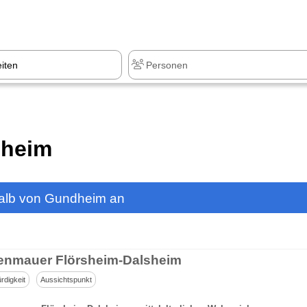
z
+1.000 Sehenswürdigkeiten
dheim
halb von Gundheim an
enmauer Flörsheim-Dalsheim
digkeit
Aussichtspunkt