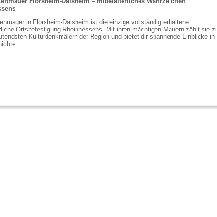
kenmauer Flörsheim-Dalsheim – mittelalterliches Wahrzeichen
ssens
enmauer in Flörsheim-Dalsheim ist die einzige vollständig erhaltene
erliche Ortsbefestigung Rheinhessens. Mit ihren mächtigen Mauern zählt sie z
tendsten Kulturdenkmälern der Region und bietet dir spannende Einblicke in
ichte.