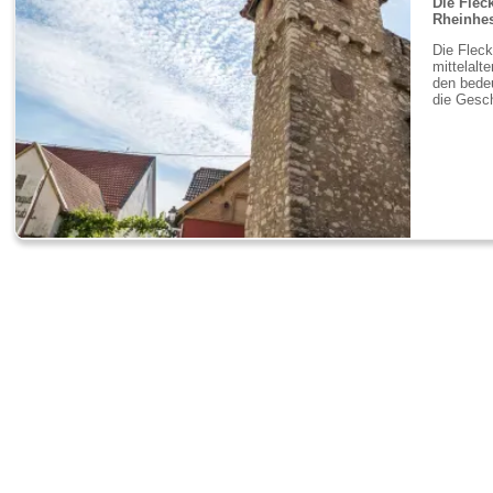
Die Flec
Rheinhe
Die Fleck
mittelalt
den bedeu
die Gesch