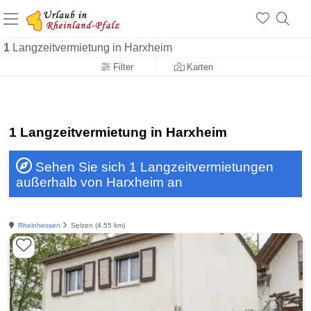
+1.500 Unterkünfte in Rheinland-Pfalz
+1.000 Sehenswürdigkeiten
Über 25 Jahre online
1
Langzeitvermietung in Harxheim
Filter
Karten
1 Langzeitvermietung in Harxheim
Sehen Sie sich 1 Langzeitvermietungen
außerhalb von Harxheim an
Rheinhessen
Selzen (4.55 km)