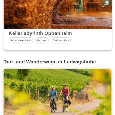
Kellerlabyrinth Oppenheim
Sehenswürdigkeit
Museum
Geführte Tour
Rad- und Wanderwege in Ludwigshöhe