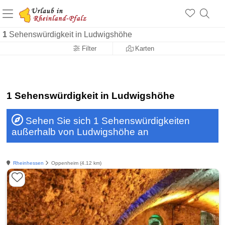
+1.500 Unterkünfte in Rheinland-Pfalz
+1.000 Sehenswürdigkeiten
Über 25 Jahre online
1
Sehenswürdigkeit in Ludwigshöhe
Filter
Karten
1 Sehenswürdigkeit in Ludwigshöhe
Sehen Sie sich 1 Sehenswürdigkeiten
außerhalb von Ludwigshöhe an
Rheinhessen
Oppenheim (4.12 km)