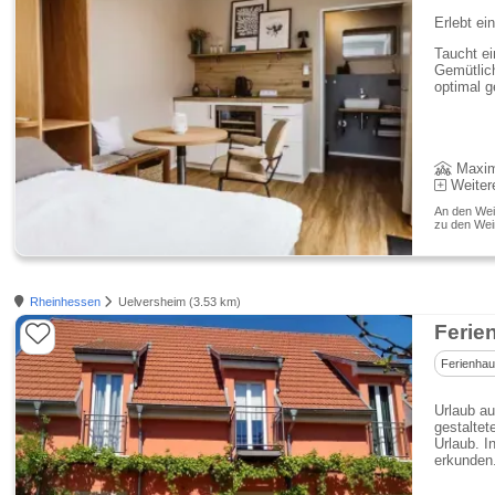
Erlebt ei
Taucht ei
Gemütlich
optimal g
Maxim
Weiter
An den Wein
zu den Wei
Rheinhessen
Uelversheim (3.53 km)
Ferie
Ferienha
Urlaub au
gestaltet
Urlaub. I
erkunden