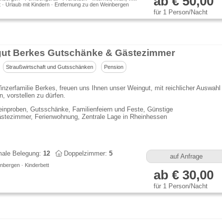
ab € 50,00
t · Urlaub mit Kindern · Entfernung zu den Weinbergen
für 1 Person/Nacht
ut Berkes Gutschänke & Gästezimmer
Straußwirtschaft und Gutsschänken
Pension
inzerfamilie Berkes, freuen uns Ihnen unser Weingut, mit reichlicher Auswahl
, vorstellen zu dürfen.
inproben, Gutsschänke, Familienfeiern und Feste, Günstige
stezimmer, Ferienwohnung, Zentrale Lage in Rheinhessen
ale Belegung:
12
Doppelzimmer:
5
auf Anfrage
nbergen · Kinderbett
ab € 30,00
für 1 Person/Nacht