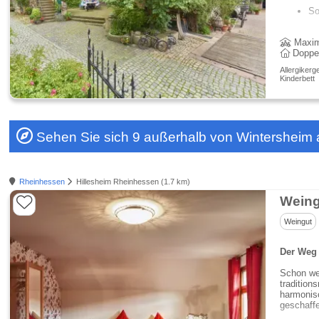
So
Maxim
Doppe
Allergikerg
Kinderbett
Sehen Sie sich 9 außerhalb von Wintersheim 
Rheinhessen
Hillesheim Rheinhessen (1.7 km)
Weing
Weingut
Der Weg 
Schon we
tradition
harmonis
geschaff