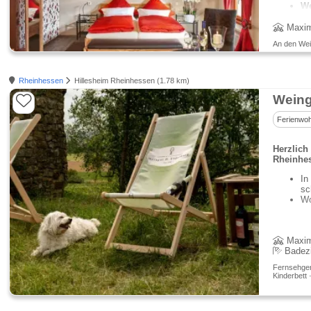
We
Maxim
An den Wein
Rheinhessen
Hillesheim Rheinhessen (1.78 km)
Weing
Ferienwo
Herzlic
Rheinhe
In
sc
Wo
Maxim
Badez
Fernsehgerä
Kinderbett