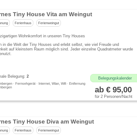
nes Tiny House Vita am Weingut
hnung
Ferienhaus
Ferienweingut
nzigartigen Wohnkomfort in unseren Tiny Houses
n in die Welt der Tiny Houses und erlebt selbst, wie viel Freude und
keit auf kleinstem Raum möglich sind. Jeder einzelne Quadratmeter wurde
enutzt.
ale Belegung:
2
Belegungskalender
bergen · Fernsehgerät · Internet, Wlan, Wifi · Entfernung
nbergen
ab € 95,00
für 2 Personen/Nacht
nes Tiny House Diva am Weingut
hnung
Ferienhaus
Ferienweingut