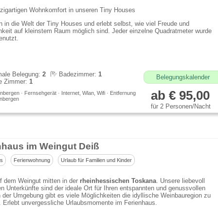
nzigartigen Wohnkomfort in unseren Tiny Houses
n in die Welt der Tiny Houses und erlebt selbst, wie viel Freude und
keit auf kleinstem Raum möglich sind. Jeder einzelne Quadratmeter wurde
enutzt.
ale Belegung:
2
Badezimmer:
1
Belegungskalender
e Zimmer:
1
ab € 95,00
bergen · Fernsehgerät · Internet, Wlan, Wifi · Entfernung
nbergen
für 2 Personen/Nacht
nhaus im Weingut Deiß
us
Ferienwohnung
Urlaub für Familien und Kinder
f dem Weingut mitten in der
rheinhessischen Toskana
. Unsere liebevoll
en Unterkünfte sind der ideale Ort für Ihren entspannten und genussvollen
n der Umgebung gibt es viele Möglichkeiten die idyllische Weinbauregion zu
. Erlebt unvergessliche Urlaubsmomente im Ferienhaus.