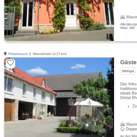
Maxim
Allergikerg
Wlan, Wifi 
Rheinhessen
Weinolsheim (4.27 km)
Gäste
Weingut
Das links
tradition
ideale Be
Drittel R
Zi
Maxim
Doppe
An den Wein