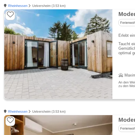
Rheinhessen
Uelversheim (3.53 km)
Moder
Ferienwo
Erlebt ei
Taucht ei
Gemütlich
optimal g
Maxim
An den Wein
zu den Wei
Rheinhessen
Uelversheim (3.53 km)
Moder
Ferienwo