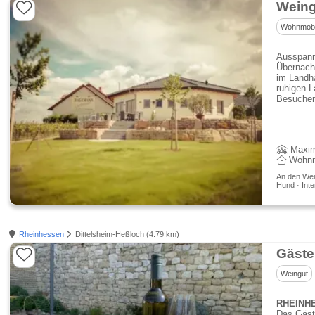
Weing
Wohnmobil
Ausspann
Übernach
im Landh
ruhigen L
Besuchen
Maxim
Wohnmo
An den Wei
Hund · Inte
Rheinhessen
Dittelsheim-Heßloch (4.79 km)
Gäste
Weingut
RHEINHE
Das Gäste