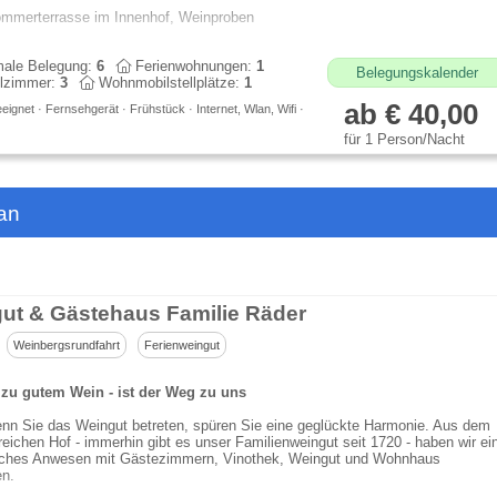
mmerterrasse im Innenhof, Weinproben
ale Belegung:
6
Ferienwohnungen:
1
Belegungskalender
lzimmer:
3
Wohnmobilstellplätze:
1
ab € 40,00
eeignet · Fernsehgerät · Frühstück · Internet, Wlan, Wifi ·
für 1 Person/Nacht
an
ut & Gästehaus Familie Räder
Weinbergsrundfahrt
Ferienweingut
zu gutem Wein - ist der Weg zu uns
nn Sie das Weingut betreten, spüren Sie eine geglückte Harmonie. Aus dem
sreichen Hof - immerhin gibt es unser Familienweingut seit 1720 - haben wir ei
ches Anwesen mit Gästezimmern, Vinothek, Weingut und Wohnhaus
en.