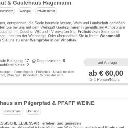
ut & Gästehaus Hagemann
stellplatz
Weingut
Privatzimmer
en, entspannen, die Seele baumeln lassen, Wein und Landschaft genießen.
ten Sie bei uns auf dem Weingut!
Gästezimmer
in gemütlicher Atmosphäre
ausstiel mit Dusche, WC und TV erwarten Sie.
Frühstücken
Sie in einer
age, inmitten der Weinberge. Oder übernachten Sie in Ihrem
Wohnmobil
.
 Sie uns zu einer
Weinprobe
in der
Vinothek
.
ale Belegung:
17
Doppelzimmer:
8
auf Anfrage
bilstellplätze:
2
ab € 60,00
nbergen · Fernsehgerät · Frühstück · Urlaub mit dem
rnet, Wlan, Wifi · Kinderbett · Schöne Aussicht
für 1 Person/Nacht
haus am Pilgerpfad & PFAFF WEINE
Privatzimmer
Pension
SSISCHE LEBENSART erleben und genießen
haus am Pilgerpfad ist ein Platz zum Wohlfühlen, einfach mal
Fünfe grad