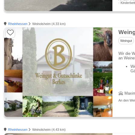
· Kinderbet
Rheinhessen
Weinolsheim (4.33 km)
Weing
Weingut
Wir die W
an Weinen
We
Gä
Maxim
An den Wei
Rheinhessen
Weinolsheim (4.43 km)