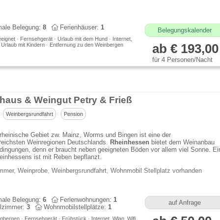
ale Belegung:
8
Ferienhäuser:
1
Belegungskalender
eeignet · Fernsehgerät · Urlaub mit dem Hund · Internet,
· Urlaub mit Kindern · Entfernung zu den Weinbergen
ab € 193,00
für 4 Personen/Nacht
haus & Weingut Petry & Frieß
Weinbergsrundfahrt
Pension
rheinische Gebiet zw. Mainz, Worms und Bingen ist eine der
sreichsten Weinregionen Deutschlands.
Rheinhessen
bietet dem Weinanbau
dingungen, denn er braucht neben geeigneten Böden vor allem viel Sonne. Ei
heinhessens ist mit Reben bepflanzt.
mmer, Weinprobe, Weinbergsrundfahrt, Wohnmobil Stellplatz vorhanden
ale Belegung:
6
Ferienwohnungen:
1
auf Anfrage
lzimmer:
3
Wohnmobilstellplätze:
1
bergen · Fernsehgerät · Frühstück · Internet, Wlan, Wifi