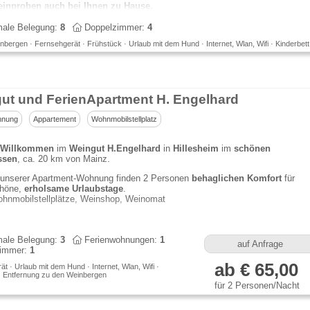
inproben auch bei Ihnen zu Hause.
ale Belegung:
8
Doppelzimmer:
4
bergen · Fernsehgerät · Frühstück · Urlaub mit dem Hund · Internet, Wlan, Wifi · Kinderbett
ut und FerienApartment H. Engelhard
hnung
Appartement
Wohnmobilstellplatz
h Willkommen
im
Weingut H.Engelhard
in
Hillesheim
im
schönen
ssen
, ca. 20 km von Mainz.
 unserer Apartment-Wohnung finden 2 Personen
behaglichen Komfort
für
höne,
erholsame Urlaubstage
.
hnmobilstellplätze, Weinshop, Weinomat
ale Belegung:
3
Ferienwohnungen:
1
auf Anfrage
immer:
1
ab € 65,00
t · Urlaub mit dem Hund · Internet, Wlan, Wifi ·
 · Entfernung zu den Weinbergen
für 2 Personen/Nacht