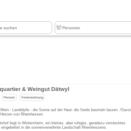
z
+1.000 Sehenswürdigkeiten
quartier & Weingut Dätwyl
Pension
Ferienwohnung
 Wein - Landidylle - die Sonne auf der Haut- die Seele baumeln lassen. /Savoi
m Herzen von Rheinhessen.
shof liegt in Wintersheim, ein kleines, aber ruhiges, geradezu verstecktes
 eingebettet in die sonnenverwöhnte Landschaft Rheinhessens.