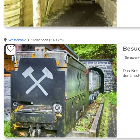
Westerwald
Steinebach (3.63 km)
Besuc
Bergwerk
Das Besuc
der Ents