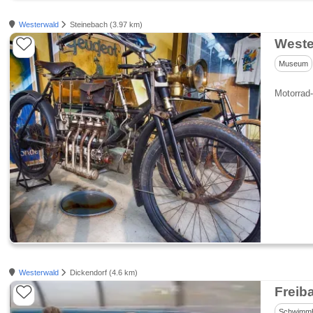
Westerwald
Steinebach (3.97 km)
Weste
Museum
Motorrad-
Westerwald
Dickendorf (4.6 km)
Freib
Schwimm