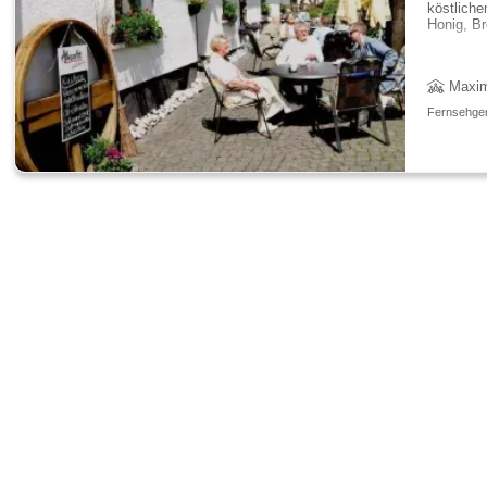
köstlich
Honig, Br
Maxim
Fernsehger