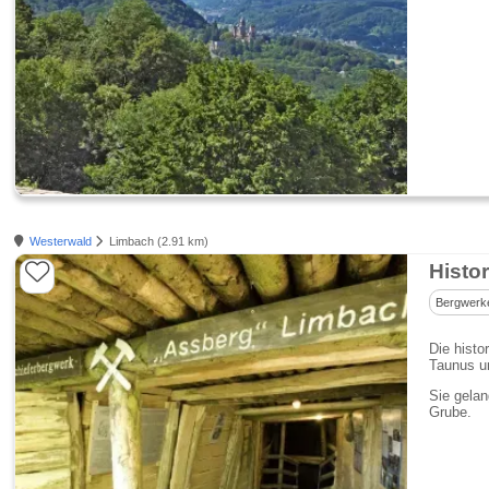
Westerwald
Limbach (2.91 km)
Histo
Bergwerk
Die hist
Taunus un
Sie gelan
Grube.