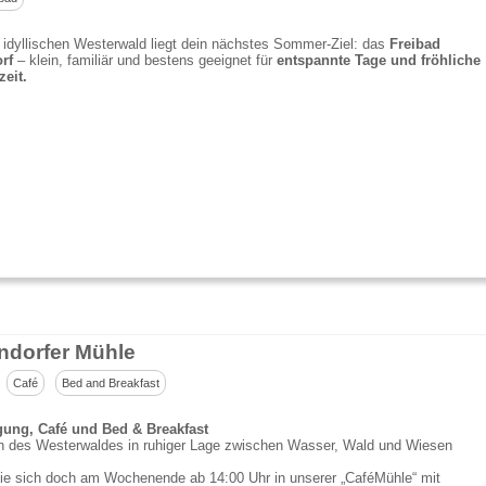
 idyllischen Westerwald liegt dein nächstes Sommer-Ziel: das
Freibad
rf
– klein, familiär und bestens geeignet für
entspannte Tage und fröhliche
zeit.
ndorfer Mühle
Café
Bed and Breakfast
gung, Café und Bed & Breakfast
n des Westerwaldes in ruhiger Lage zwischen Wasser, Wald und Wiesen
ie sich doch am Wochenende ab 14:00 Uhr in unserer „CaféMühle“ mit