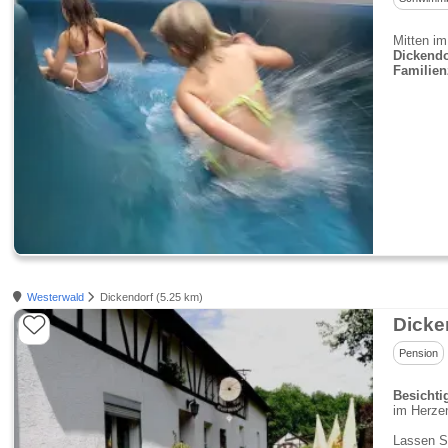
Mitten im
Dickendo
Familien
Westerwald
Dickendorf (5.25 km)
Dicke
Pension
Besichti
im Herze
Lassen S