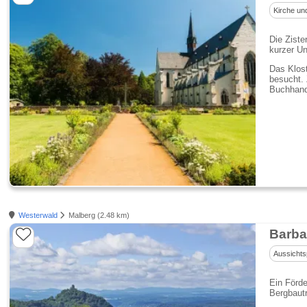
Kirche un
Die Ziste
kurzer Un
Das Klost
besucht. 
Buchhand
Westerwald
Malberg (2.48 km)
Barba
Aussichts
Ein Förde
Bergbautr