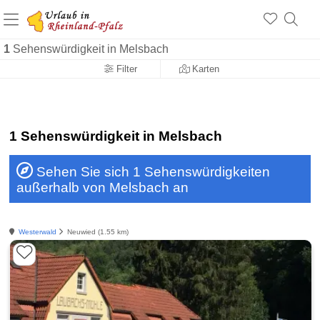
+1.500 Unterkünfte in Rheinland-Pfalz
+1.000 Sehenswürdigkeiten
Über 25 Jahre online
1
Sehenswürdigkeit in Melsbach
Filter
Karten
1 Sehenswürdigkeit in Melsbach
Sehen Sie sich 1 Sehenswürdigkeiten
außerhalb von Melsbach an
Westerwald
Neuwied (1.55 km)