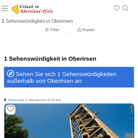
+1.500 Unterkünfte in Rheinland-Pfalz
+1.000 Sehenswürdigkeiten
Über 25 Jahre online
1
Sehenswürdigkeit in Oberirsen
Filter
Karten
1 Sehenswürdigkeit in Oberirsen
Sehen Sie sich 1 Sehenswürdigkeiten
außerhalb von Oberirsen an
Westerwald
Altenkirchen (5.23 km)