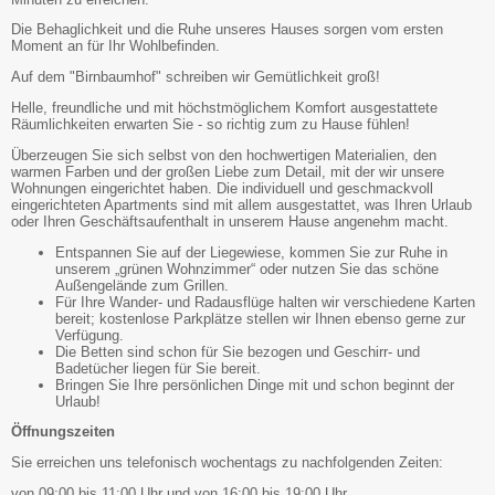
Die Behaglichkeit und die Ruhe unseres Hauses sorgen vom ersten
Moment an für Ihr Wohlbefinden.
Auf dem "Birnbaumhof" schreiben wir Gemütlichkeit groß!
Helle, freundliche und mit höchstmöglichem Komfort ausgestattete
Räumlichkeiten erwarten Sie - so richtig zum zu Hause fühlen!
Überzeugen Sie sich selbst von den hochwertigen Materialien, den
warmen Farben und der großen Liebe zum Detail, mit der wir unsere
Wohnungen eingerichtet haben. Die individuell und geschmackvoll
eingerichteten Apartments sind mit allem ausgestattet, was Ihren Urlaub
oder Ihren Geschäftsaufenthalt in unserem Hause angenehm macht.
Entspannen Sie auf der Liegewiese, kommen Sie zur Ruhe in
unserem „grünen Wohnzimmer“ oder nutzen Sie das schöne
Außengelände zum Grillen.
Für Ihre Wander- und Radausflüge halten wir verschiedene Karten
bereit; kostenlose Parkplätze stellen wir Ihnen ebenso gerne zur
Verfügung.
Die Betten sind schon für Sie bezogen und Geschirr- und
Badetücher liegen für Sie bereit.
Bringen Sie Ihre persönlichen Dinge mit und schon beginnt der
Urlaub!
Öffnungszeiten
Sie erreichen uns telefonisch wochentags zu nachfolgenden Zeiten:
von 09:00 bis 11:00 Uhr und von 16:00 bis 19:00 Uhr