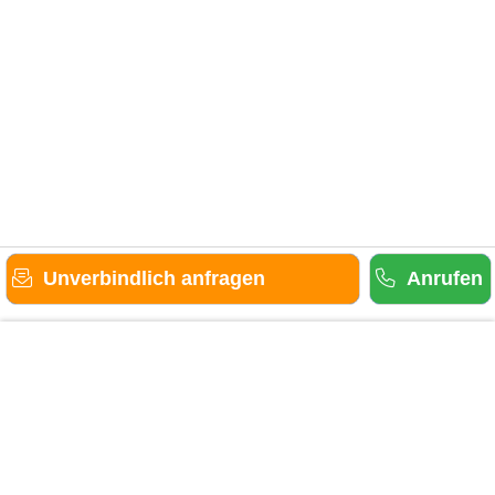
Unverbindlich anfragen
Anrufen
Gäste-Information
Kontakt
Anbieter-Informationen
Anmelden & Werben
Über uns
Das sind wir
AGB und Datenschutz
Impressum
Sitemap
Cookies verwalten