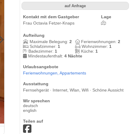
auf Anfrage
Kontakt mit dem Gastgeber
Lage
Frau Octavia Fetzer-Knaps
Aufteilung
Maximale Belegung:
2
Ferienwohnungen:
2
Schlafzimmer:
1
Wohnzimmer:
1
Badezimmer:
1
Küche:
1
Mindestaufenthalt:
4 Nächte
Urlaubsangebote
Ferienwohnungen,
Appartements
Ausstattung
Fernsehgerät · Internet, Wlan, Wifi · Schöne Aussicht
Wir sprechen
deutsch
english
Teilen auf
Ferienwohnung N° 2 - Fernblick