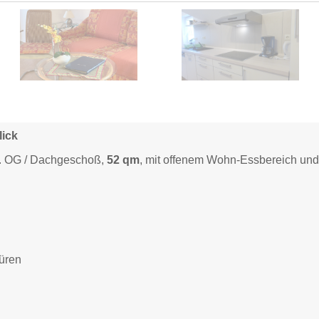
lick
 2. OG / Dachgeschoß,
52 qm
, mit offenem Wohn-Essbereich un
türen