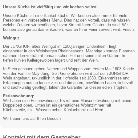
Unsere Küche ist vielfältig und wir kochen selbst
Unsere Küche ist eine Bankettküche. Wir kochen also immer für viele
Personen ein vorbestelltes Menü. Dies hat den Vorteil, dass wir wissen
welche Zutaten wir benötigen, bevor Sie mit Ihren Gästen da sind. Wir
können also genau das einkaufen, was an Ihrer Feier serviert wird. Frisch.
Weingut
Der JUNGHOF, altes Weingut im 1200jährigen Undenheim, liegt
eingebettet in den Weinbergen Rheinhessens. Mächtige knorrige Platanen
säumen den verträumt romantischen Hof und seine stillen Gärten. In
tiefen kühlen Kellergewölben lagert und reift der Wein.
In Stein gehauen geben Namen und Wappen zum ersten Mal 1603 Kunde
von der Familie May-Jung. Seit Generationen wird auf dem JUNGHOF
Wein angebaut, urkundlich in der Höferolle seit 1650. Erkenntnisse und
Erfahrungen aus so langer Zeit und die guten, bewährten Lagen, liebevoll
und sachkundig gepflegt, bilden die Garantie für diesen edlen Tropfen.
Ferienwohnung:
Wir haben eine Ferienwohnung. Es ist eine Maisonettwohnung mit einem
Doppelbett oben. Unten ist ein gemütliches Wohnzimmer mit
Küchenzeile, inkl. Wasserkocher, Kühlschrank und Herd.
Wir freuen uns auf Ihren Besuch
Kontakt mit dem Gastgeber