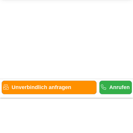
Unverbindlich anfragen
Anrufen
Gäste-Information
Kontakt
Anbieter-Informationen
Anmelden & Werben
Über uns
Das sind wir
AGB und Datenschutz