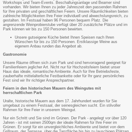
Workshops und Team-Events. Beschallungsanlage und Beamer sind
vorhanden. Wir bieten Ihnen zu jeder Jahreszeit den passenden Rahmen
für Ihre privaten und geschäftlichen Feiern. Unsere Räumlichkeiten bieten
zahlreiche Möglichkeiten Ihre Feier individuell und abwechslungsreich, zu
gestalten. Im Festsaal haben 96 Personen bequem Platz. Die
angrenzende Weinprobierstube verfügt über 20 zusätzliche Plätze und im
Park können wir bis zu 150 Personen bewirten.
Unsere gutseigene Küche bietet Ihnen Speisen nach Ihren
Wünschen für bis zu 150 Personen. Erstklassige Weine aus
eigenem Anbau runden das Angebot ab.
Gastronomie
Unsere Räume öffnen sich zum Park und sind hervorragend geeignet für
Familienfeiern jeglicher Art. Nicht nur für Hochzeitsfeiern bietet unser
Haus das ideale, romantische Ambiente. Auch für Ihre Betriebsfeste,
zauberhafte mittelalterliche Festbankette oder für Ihr ganz persönliches
Fest sind wir Ihr richtiger Ansprechpartner.
Feiern in den historischen Mauern des Weingutes mit
herrschaftlichen Park
Uralte, historische Mauern aus dem 17. Jahrhundert wurden für Sie
umgebaut zu einem Festsaal, der seinesgleichen sucht. Ein stilvoller
Rahmen für Ihre Feier in unserem Weingut.
Nur ein Schritt und Sie sind im Grünen. Der Park - angelegt vor über 120
Jahren - ist mit seinen 2500qm der ideale Rahmen für Ihre Feier im
Grünen. Er sorgt für ein unvergleichliches Ambiente und bietet von dem
Grillraum, der Terrasse, über die Tanzfläche bis hin zu lauschigen Plätzen