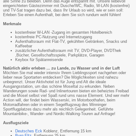
alle Sinne zu beleben. Denn das Auge entspannt mit. Unsere liebevoll
eingerichteten Gästezimmer mit Dusche/WC, Radio, W-LAN (kostenfrei)
und TV-Sat tragen dazu bei, dass Ihr Urlaub so wird, wie er sein soll:
Erleben Sie einen Aufenthalt, bei dem Sie sich rundum wohl fühlen!
Merkmale
kostenfreier W-LAN -Zugang im gesamten Hotelbereich
kostenfreie PC-Nutzung und Internetzugang
Aufenthaltsraum mit Flat-TV, gekühlten Getränken, Snacks und
Kaffeebar
zusätzlicher Aufenthaltsraum mit TV, DVD-Player, DVDThek
,Bücher, Gesellschaftsspiele, Parkplätze, Garagen
Keybox für Spätanreisende
Natürlich aktiv erleben ... zu Lande, zu Wasser und in der Luft
Möchten Sie mal wieder intensiv Ihrem Lieblingssport nachgehen oder
lieber neue Sportarten entdecken? Die Möglichkeiten sind nahezu
unbegrenzt. Unser Aktivhotel ist für Jung und Alt die ideale
Ausgangsstation, um das schöne Moseltal zu erkunden. Neben
Wanderungen sowie Rad- und Inlinertouren bieten ein beheiztes Freibad
und die Mosel selbst viel Spaß rund ums nasse Element. Und wer mehr
Action will, der findet beim Wasserski, im Motorboothafen, beim
Motorradfahren oder in einem Segelflugzeug des Winninger
Sportflugplatzes dazu mehr als reichlich Gelegenheit. Geführte
Mountainbike-, Wander- und Nordic-Walking-Touren auf Anfrage!
Ausflugsziele
Deutsches Eck
Koblenz, Entfernung 15 km
Burg Eltz
, Entfernung 25 km