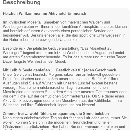
Beschreibung
Herzlich Willkommen im Aktivhotel Emmerich
Im idyllischen Moseltal, umgeben von malerischen Wäldern und
Weinbergen bieten wir Ihnen in der familiären Atmosphäre unseres kleinen
und herzlich geführten Aktivhotels einen persönlichen Service der
besonderen Art. Bei uns erleben alle, die das sportliche Unterwegssein in
der Natur lieben, eine bewegende Urlaubszeit.
Besonderes - Die jährliche Großveranstaltung "Das Moselfest zu
Winningen" beginnt immer am letzten Wochenende im August und endet
am ersten Septemberwochenende. Es ist das älteste und mit zehn Tagen
Dauer längste Weinfest an der Mosel.
Mit Leib & Seele genießen ... Gastlichkeit für jeden Geschmack
Unser Service ist herzlich. Morgens sitzen Sie an liebevoll gedeckten
Frühstückstischen und genießen unser reichhaltiges Buffet. Auf Ihren
Ausflügen sind Sie auf Wunsch mit unseren Lunch-Paketen bestens
versorgt. Nach einem erlebnisreichen Tag in unserer herrlichen
Moselregion entspannen Sie in dem Ambiente unseres Gästeraumes oder
vor dem Hotel auf der gemütlichen Sommerterrasse. Ob Sie dabei einen
Aktiv-Drink bevorzugen oder einen Moselwein aus der Kühltheke – Ihre
Wünsche und Ihre Zufriedenheit liegen uns am Herzen!
Zimmer frei ... wohl fühlen, entspannen, die Sinne beleben
Nach einem erlebnisreichen Tag an der frischen Luft oder wann immer Sie
wollen, können Sie sich in die modernen, freundlichen und hellen
Gästezimmer zurückziehen. Hier haben Sie den Freiraum zu relaxen und