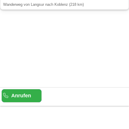
Wanderweg von Langsur nach Koblenz (218 km)
Anrufen
Gäste-Information
Kontakt
Anbieter-Informationen
Anmelden & Werben
Über uns