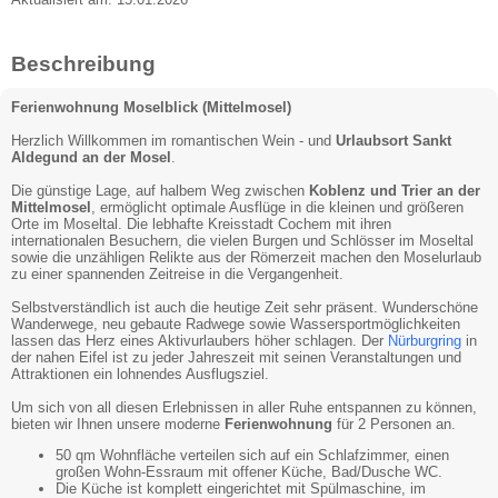
Beschreibung
Ferienwohnung Moselblick (Mittelmosel)
Herzlich Willkommen im romantischen Wein - und
Urlaubsort Sankt
Aldegund an der Mosel
.
Die günstige Lage, auf halbem Weg zwischen
Koblenz und Trier an der
Mittelmosel
, ermöglicht optimale Ausflüge in die kleinen und größeren
Orte im Moseltal. Die lebhafte Kreisstadt Cochem mit ihren
internationalen Besuchern, die vielen Burgen und Schlösser im Moseltal
sowie die unzähligen Relikte aus der Römerzeit machen den Moselurlaub
zu einer spannenden Zeitreise in die Vergangenheit.
Selbstverständlich ist auch die heutige Zeit sehr präsent. Wunderschöne
Wanderwege, neu gebaute Radwege sowie Wassersportmöglichkeiten
lassen das Herz eines Aktivurlaubers höher schlagen. Der
Nürburgring
in
der nahen Eifel ist zu jeder Jahreszeit mit seinen Veranstaltungen und
Attraktionen ein lohnendes Ausflugsziel.
Um sich von all diesen Erlebnissen in aller Ruhe entspannen zu können,
bieten wir Ihnen unsere moderne
Ferienwohnung
für 2 Personen an.
50 qm Wohnfläche verteilen sich auf ein Schlafzimmer, einen
großen Wohn-Essraum mit offener Küche, Bad/Dusche WC.
Die Küche ist komplett eingerichtet mit Spülmaschine, im